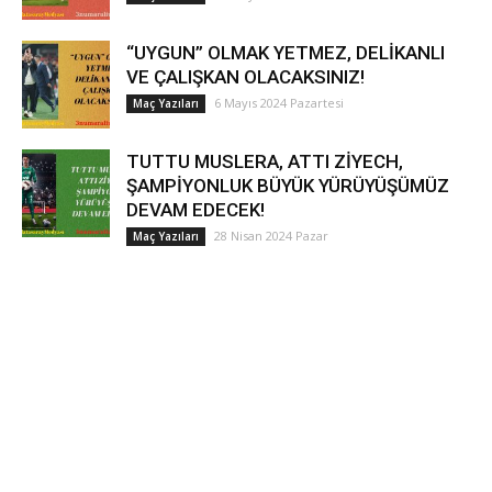
“UYGUN” OLMAK YETMEZ, DELİKANLI
VE ÇALIŞKAN OLACAKSINIZ!
6 Mayıs 2024 Pazartesi
Maç Yazıları
TUTTU MUSLERA, ATTI ZİYECH,
ŞAMPİYONLUK BÜYÜK YÜRÜYÜŞÜMÜZ
DEVAM EDECEK!
28 Nisan 2024 Pazar
Maç Yazıları