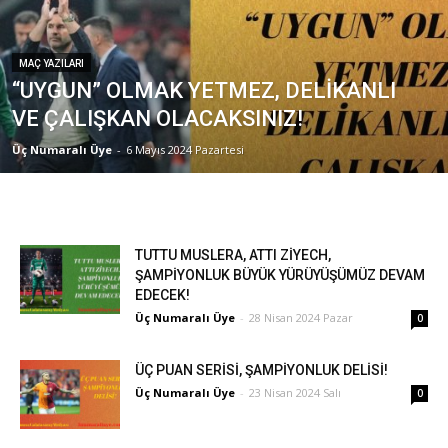
MAÇ YAZILARI
“UYGUN” OLMAK YETMEZ, DELİKANLI
VE ÇALIŞKAN OLACAKSINIZ!
Üç Numaralı Üye
-
6 Mayıs 2024 Pazartesi
TUTTU MUSLERA, ATTI ZİYECH,
ŞAMPİYONLUK BÜYÜK YÜRÜYÜŞÜMÜZ DEVAM
EDECEK!
Üç Numaralı Üye
-
28 Nisan 2024 Pazar
0
ÜÇ PUAN SERİSİ, ŞAMPİYONLUK DELİSİ!
Üç Numaralı Üye
-
23 Nisan 2024 Salı
0