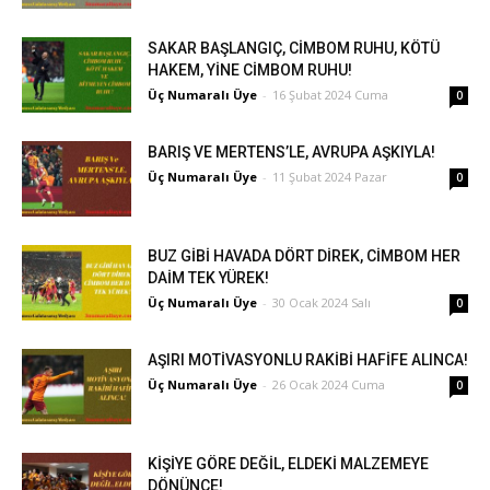
SAKAR BAŞLANGIÇ, CİMBOM RUHU, KÖTÜ
HAKEM, YİNE CİMBOM RUHU!
Üç Numaralı Üye
-
16 Şubat 2024 Cuma
0
BARIŞ VE MERTENS’LE, AVRUPA AŞKIYLA!
Üç Numaralı Üye
-
11 Şubat 2024 Pazar
0
BUZ GİBİ HAVADA DÖRT DİREK, CİMBOM HER
DAİM TEK YÜREK!
Üç Numaralı Üye
-
30 Ocak 2024 Salı
0
AŞIRI MOTİVASYONLU RAKİBİ HAFİFE ALINCA!
Üç Numaralı Üye
-
26 Ocak 2024 Cuma
0
KİŞİYE GÖRE DEĞİL, ELDEKİ MALZEMEYE
DÖNÜNCE!