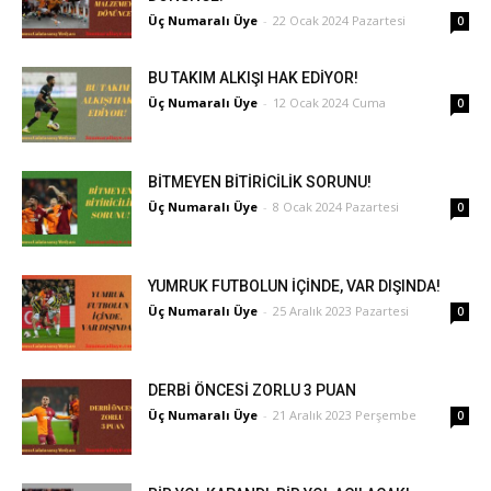
Üç Numaralı Üye
-
22 Ocak 2024 Pazartesi
0
BU TAKIM ALKIŞI HAK EDİYOR!
Üç Numaralı Üye
-
12 Ocak 2024 Cuma
0
BİTMEYEN BİTİRİCİLİK SORUNU!
Üç Numaralı Üye
-
8 Ocak 2024 Pazartesi
0
YUMRUK FUTBOLUN İÇİNDE, VAR DIŞINDA!
Üç Numaralı Üye
-
25 Aralık 2023 Pazartesi
0
DERBİ ÖNCESİ ZORLU 3 PUAN
Üç Numaralı Üye
-
21 Aralık 2023 Perşembe
0