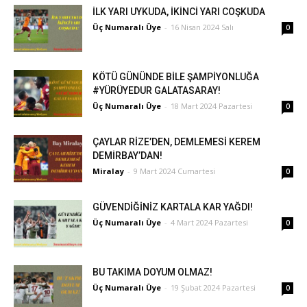
İLK YARI UYKUDA, İKİNCİ YARI COŞKUDA
Üç Numaralı Üye
-
16 Nisan 2024 Salı
0
KÖTÜ GÜNÜNDE BİLE ŞAMPİYONLUĞA
#YÜRÜYEDUR GALATASARAY!
Üç Numaralı Üye
-
18 Mart 2024 Pazartesi
0
ÇAYLAR RİZE’DEN, DEMLEMESİ KEREM
DEMİRBAY’DAN!
Miralay
-
9 Mart 2024 Cumartesi
0
GÜVENDİĞİNİZ KARTALA KAR YAĞDI!
Üç Numaralı Üye
-
4 Mart 2024 Pazartesi
0
BU TAKIMA DOYUM OLMAZ!
Üç Numaralı Üye
-
19 Şubat 2024 Pazartesi
0