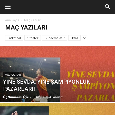
Ana Sayfa
Maç Yazıları
MAÇ YAZILARI
Basketbol
futbotek
Gündeme dair
İlksöz
MAÇ YAZILARI
YİNE SEVDA, YİNE ŞAMPİYONLUK
PAZARLARI!
Üç Numaralı Üye
-
13 Mayıs 2024 Pazartesi