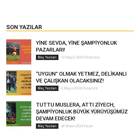
SON YAZILAR
YİNE SEVDA, YİNE ŞAMPİYONLUK
PAZARLARI!
13 Mayıs 2024 Pazartesi
Maç Yazıları
“UYGUN” OLMAK YETMEZ, DELİKANLI
VE ÇALIŞKAN OLACAKSINIZ!
6 Mayıs 2024 Pazartesi
Maç Yazıları
TUTTU MUSLERA, ATTI ZİYECH,
ŞAMPİYONLUK BÜYÜK YÜRÜYÜŞÜMÜZ
DEVAM EDECEK!
28 Nisan 2024 Pazar
Maç Yazıları