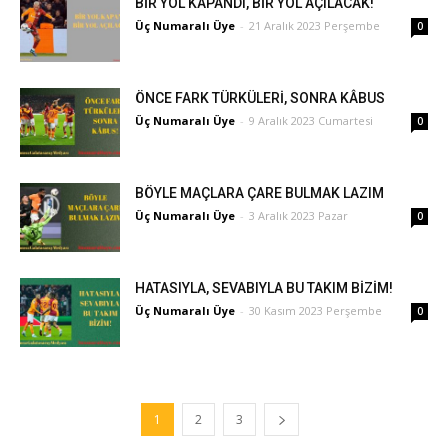
BİR YOL KAPANDI, BİR YOL AÇILACAK!
Üç Numaralı Üye
-
21 Aralık 2023 Perşembe
0
ÖNCE FARK TÜRKÜLERİ, SONRA KÂBUS
Üç Numaralı Üye
-
9 Aralık 2023 Cumartesi
0
BÖYLE MAÇLARA ÇARE BULMAK LAZIM
Üç Numaralı Üye
-
3 Aralık 2023 Pazar
0
HATASIYLA, SEVABIYLA BU TAKIM BİZİM!
Üç Numaralı Üye
-
30 Kasım 2023 Perşembe
0
1
2
3