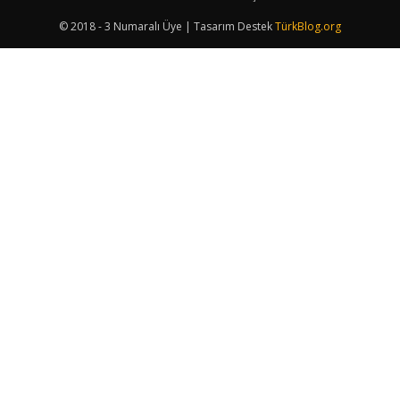
© 2018 - 3 Numaralı Üye | Tasarım Destek
TürkBlog.org