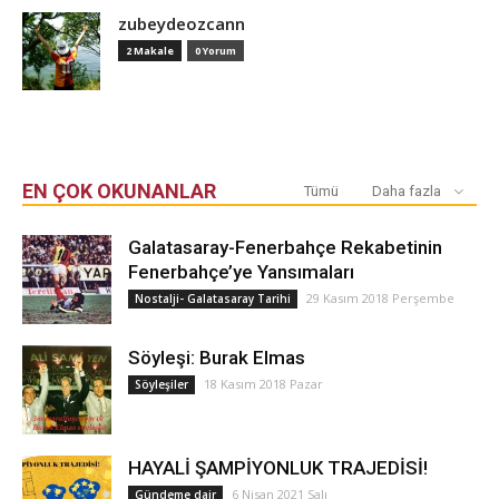
zubeydeozcann
2 Makale
0 Yorum
EN ÇOK OKUNANLAR
Tümü
Daha fazla
Galatasaray-Fenerbahçe Rekabetinin
Fenerbahçe’ye Yansımaları
29 Kasım 2018 Perşembe
Nostalji- Galatasaray Tarihi
Söyleşi: Burak Elmas
18 Kasım 2018 Pazar
Söyleşiler
HAYALİ ŞAMPİYONLUK TRAJEDİSİ!
6 Nisan 2021 Salı
Gündeme dair