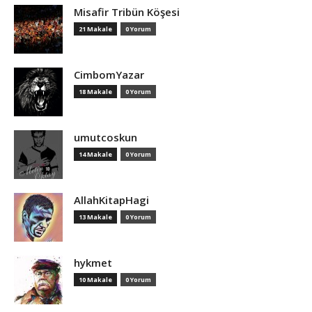
Misafir Tribün Köşesi
21 Makale
0 Yorum
CimbomYazar
18 Makale
0 Yorum
umutcoskun
14 Makale
0 Yorum
AllahKitapHagi
13 Makale
0 Yorum
hykmet
10 Makale
0 Yorum