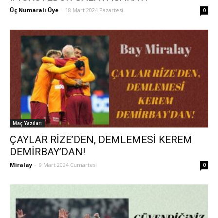
Üç Numaralı Üye
-
18 Mart 2024 Pazartesi
0
Maç Yazıları
ÇAYLAR RİZE’DEN, DEMLEMESİ KEREM
DEMİRBAY’DAN!
Miralay
-
9 Mart 2024 Cumartesi
0