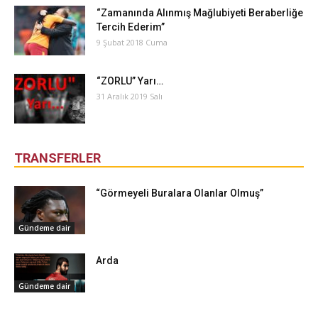
“Zamanında Alınmış Mağlubiyeti Beraberliğe
Tercih Ederim”
9 Şubat 2018 Cuma
“ZORLU” Yarı…
31 Aralık 2019 Salı
TRANSFERLER
“Görmeyeli Buralara Olanlar Olmuş”
Gündeme dair
Arda
Gündeme dair