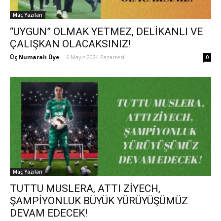
Maç Yazıları
“UYGUN” OLMAK YETMEZ, DELİKANLI VE
ÇALIŞKAN OLACAKSINIZ!
Üç Numaralı Üye
-
6 Mayıs 2024 Pazartesi
0
Maç Yazıları
TUTTU MUSLERA, ATTI ZİYECH,
ŞAMPİYONLUK BÜYÜK YÜRÜYÜŞÜMÜZ
DEVAM EDECEK!