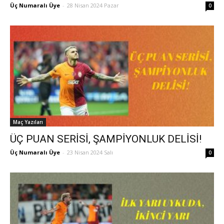
Üç Numaralı Üye
-
28 Nisan 2024 Pazar
0
Maç Yazıları
ÜÇ PUAN SERİSİ, ŞAMPİYONLUK DELİSİ!
Üç Numaralı Üye
-
23 Nisan 2024 Salı
0