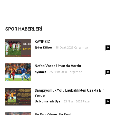
SPOR HABERLERİ
KAYIPSIZ
Ejder Dilber
-
18 Ocak 2023 Çarşamba
0
Nefes Varsa Umut da Vardır…
hykmet
-
25 Ekim 2018 Perşembe
0
Şampiyonluk Yolu Laubalilikten Uzakta Bir
Yerde
Üç Numaralı Üye
-
23 Nisan 2023 Pazar
0
Bu Son Olsun, Bu Son!