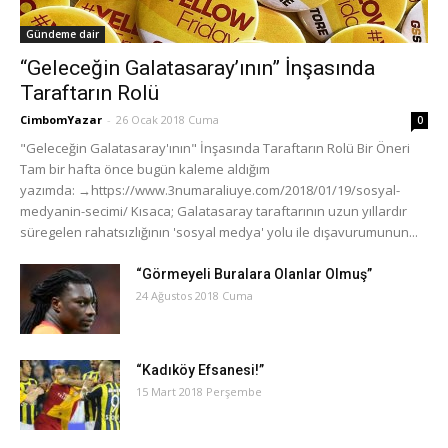
Gündeme dair
“Geleceğin Galatasaray’ının” İnşasında
Taraftarın Rolü
CimbomYazar
-
26 Ocak 2018 Cuma
0
"Geleceğin Galatasaray'ının" İnşasında Taraftarın Rolü Bir Öneri
Tam bir hafta önce bugün kaleme aldığım
yazımda: →https://www.3numaraliuye.com/2018/01/19/sosyal-
medyanin-secimi/ Kısaca; Galatasaray taraftarının uzun yıllardır
süregelen rahatsızlığının 'sosyal medya' yolu ile dışavurumunun...
“Görmeyeli Buralara Olanlar Olmuş”
24 Ağustos 2018 Cuma
“Kadıköy Efsanesi!”
15 Mart 2018 Perşembe