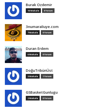
Burak Ozdemir
10 Makale
0 Yorum
3numaraliuye.com
7 Makale
0 Yorum
Duran Erdem
6 Makale
0 Yorum
DoğuTribünÜst
3 Makale
1 Yorum
GSBasketGunlugu
2 Makale
0 Yorum