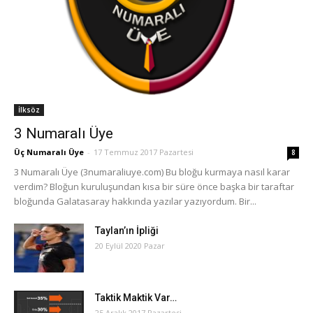
İlksöz
3 Numaralı Üye
Üç Numaralı Üye
-
17 Temmuz 2017 Pazartesi
8
3 Numaralı Üye (3numaraliuye.com) Bu bloğu kurmaya nasıl karar
verdim? Bloğun kuruluşundan kısa bir süre önce başka bir taraftar
bloğunda Galatasaray hakkında yazılar yazıyordum. Bir...
Taylan’ın İpliği
20 Eylül 2020 Pazar
Taktik Maktik Var…
25 Aralık 2017 Pazartesi