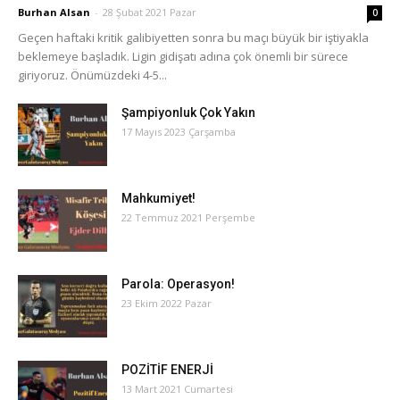
Burhan Alsan
-
28 Şubat 2021 Pazar
0
Geçen haftaki kritik galibiyetten sonra bu maçı büyük bir iştiyakla
beklemeye başladık. Ligin gidişatı adına çok önemli bir sürece
giriyoruz. Önümüzdeki 4-5...
Şampiyonluk Çok Yakın
17 Mayıs 2023 Çarşamba
Mahkumiyet!
22 Temmuz 2021 Perşembe
Parola: Operasyon!
23 Ekim 2022 Pazar
POZİTİF ENERJİ
13 Mart 2021 Cumartesi