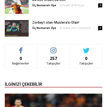
Üç Numaralı Üye
-
23 Aralık 2018 Pazar
0
Zorbay’ı olan-Muslera’sı Olan!
Üç Numaralı Üye
-
20 Şubat 2021 Cumartesi
0
0
257
0
Beğenenler
Takipçiler
Takipçiler
İLGİNİZİ ÇEKEBİLİR