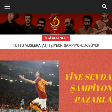
İLGİ ÇEKENLER
TUTTU MUSLERA, ATTI ZİYECH, ŞAMPİYONLUK BÜYÜK
ÜÇ PUAN SERİSİ, ŞAMPİYONLUK DELİSİ!
YÜRÜYÜŞÜMÜZ DEVAM EDECEK!