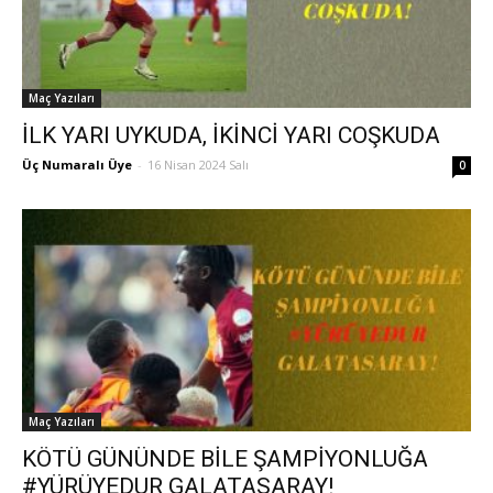
Maç Yazıları
İLK YARI UYKUDA, İKİNCİ YARI COŞKUDA
Üç Numaralı Üye
-
16 Nisan 2024 Salı
0
Maç Yazıları
KÖTÜ GÜNÜNDE BİLE ŞAMPİYONLUĞA
#YÜRÜYEDUR GALATASARAY!