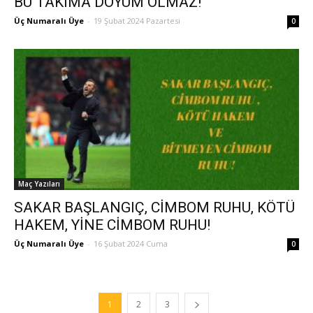
BU TAKIMA DOYUM OLMAZ!
Üç Numaralı Üye
-
19 Şubat 2024 Pazartesi
0
Maç Yazıları
SAKAR BAŞLANGIÇ, CİMBOM RUHU, KÖTÜ
HAKEM, YİNE CİMBOM RUHU!
Üç Numaralı Üye
-
16 Şubat 2024 Cuma
0
1
2
3