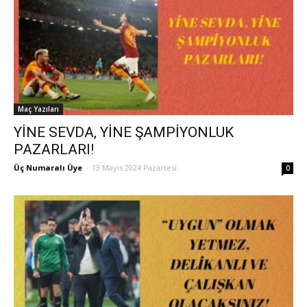
Maç Yazıları
YİNE SEVDA, YİNE ŞAMPİYONLUK
PAZARLARI!
Üç Numaralı Üye
-
13 Mayıs 2024 Pazartesi
0