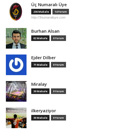
Üç Numaralı Üye
236 Makale
14 Yorum
http://3numaraliuye.com
Burhan Alsan
82 Makale
0 Yorum
Ejder Dilber
71 Makale
0 Yorum
Miralay
39 Makale
0 Yorum
ilkeryaziyor
30 Makale
0 Yorum