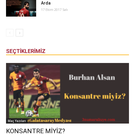
Arda
17 Ekim 2017 Salı
SEÇTİKLERİMİZ
Maç Yazıları
KONSANTRE MİYİZ?