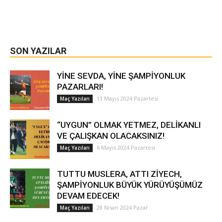
SON YAZILAR
YİNE SEVDA, YİNE ŞAMPİYONLUK
PAZARLARI!
13 Mayıs 2024 Pazartesi
Maç Yazıları
“UYGUN” OLMAK YETMEZ, DELİKANLI
VE ÇALIŞKAN OLACAKSINIZ!
6 Mayıs 2024 Pazartesi
Maç Yazıları
TUTTU MUSLERA, ATTI ZİYECH,
ŞAMPİYONLUK BÜYÜK YÜRÜYÜŞÜMÜZ
DEVAM EDECEK!
28 Nisan 2024 Pazar
Maç Yazıları