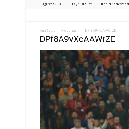
8 Ağustos 2026
Kayıt Ol / Katıl
Kullanıcı Sözleşmesi
Ana Sayfa
Aldatmasın
DPf8A9vXcAAWrZE
DPf8A9vXcAAWrZE