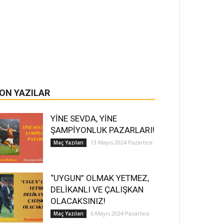
ON YAZILAR
YİNE SEVDA, YİNE
ŞAMPİYONLUK PAZARLARI!
13 Mayıs 2024 Pazartesi
Maç Yazıları
“UYGUN” OLMAK YETMEZ,
DELİKANLI VE ÇALIŞKAN
OLACAKSINIZ!
6 Mayıs 2024 Pazartesi
Maç Yazıları