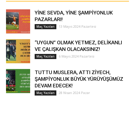
YİNE SEVDA, YİNE ŞAMPİYONLUK
PAZARLARI!
13 Mayıs 2024 Pazartesi
Maç Yazıları
“UYGUN” OLMAK YETMEZ, DELİKANLI
VE ÇALIŞKAN OLACAKSINIZ!
6 Mayıs 2024 Pazartesi
Maç Yazıları
TUTTU MUSLERA, ATTI ZİYECH,
ŞAMPİYONLUK BÜYÜK YÜRÜYÜŞÜMÜZ
DEVAM EDECEK!
28 Nisan 2024 Pazar
Maç Yazıları