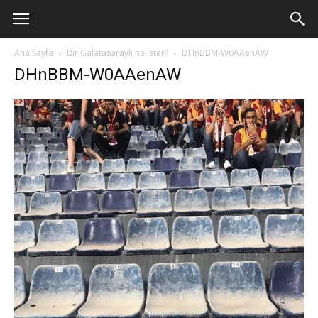
Ana Sayfa
Bir Galatasaraylı ne ister?
DHnBBM-W0AAenAW
DHnBBM-W0AAenAW