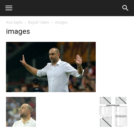
Ana Sayfa
Büyük Takım
images
images