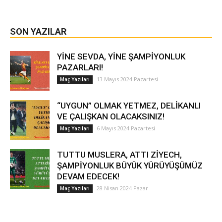
SON YAZILAR
YİNE SEVDA, YİNE ŞAMPİYONLUK
PAZARLARI!
13 Mayıs 2024 Pazartesi
Maç Yazıları
“UYGUN” OLMAK YETMEZ, DELİKANLI
VE ÇALIŞKAN OLACAKSINIZ!
6 Mayıs 2024 Pazartesi
Maç Yazıları
TUTTU MUSLERA, ATTI ZİYECH,
ŞAMPİYONLUK BÜYÜK YÜRÜYÜŞÜMÜZ
DEVAM EDECEK!
28 Nisan 2024 Pazar
Maç Yazıları