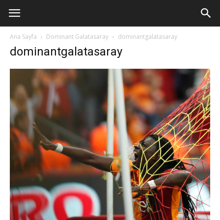
Ana Sayfa
Dominant Galatasaray
dominantgalatasaray
dominantgalatasaray