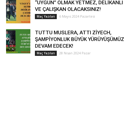
“UYGUN” OLMAK YETMEZ, DELİKANLI
VE ÇALIŞKAN OLACAKSINIZ!
6 Mayıs 2024 Pazartesi
Maç Yazıları
TUTTU MUSLERA, ATTI ZİYECH,
ŞAMPİYONLUK BÜYÜK YÜRÜYÜŞÜMÜZ
DEVAM EDECEK!
28 Nisan 2024 Pazar
Maç Yazıları