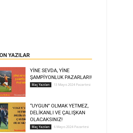
ON YAZILAR
YİNE SEVDA, YİNE
ŞAMPİYONLUK PAZARLARI!
13 Mayıs 2024 Pazartesi
Maç Yazıları
“UYGUN” OLMAK YETMEZ,
DELİKANLI VE ÇALIŞKAN
OLACAKSINIZ!
6 Mayıs 2024 Pazartesi
Maç Yazıları