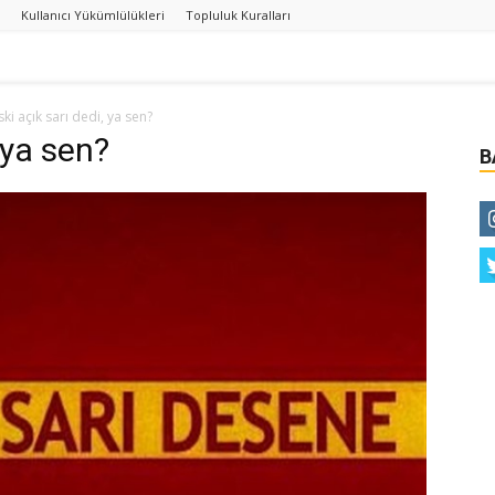
Kullanıcı Yükümlülükleri
Topluluk Kuralları
ski açık sarı dedi, ya sen?
 ya sen?
B