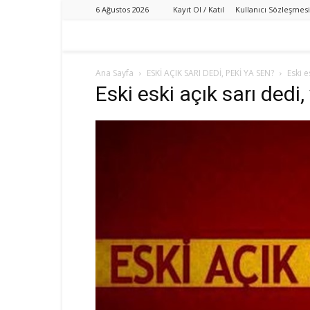
6 Ağustos 2026
Kayıt Ol / Katıl
Kullanıcı Sözleşmesi
Ana Sayfa
ESKİ AÇIK SARI DEDİ, PEKİ YA SEN?
Eski e
Eski eski açık sarı dedi,