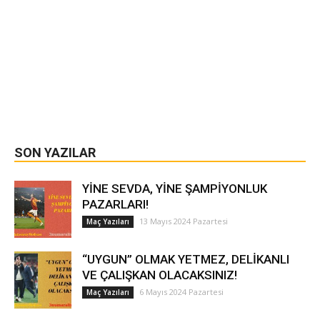
SON YAZILAR
YİNE SEVDA, YİNE ŞAMPİYONLUK
PAZARLARI!
13 Mayıs 2024 Pazartesi
Maç Yazıları
“UYGUN” OLMAK YETMEZ, DELİKANLI
VE ÇALIŞKAN OLACAKSINIZ!
6 Mayıs 2024 Pazartesi
Maç Yazıları