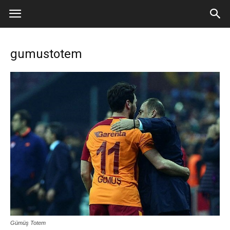
gumustotem
Gümüş Totem