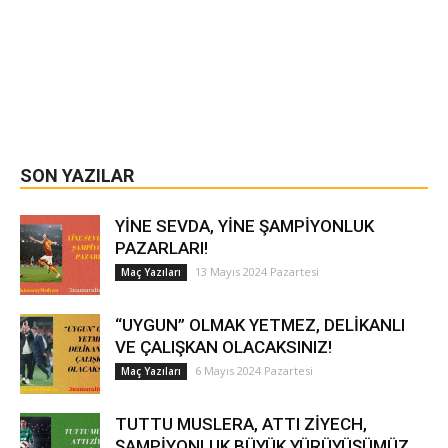
SON YAZILAR
YİNE SEVDA, YİNE ŞAMPİYONLUK
PAZARLARI!
13 Mayıs 2024 Pazartesi
Maç Yazıları
“UYGUN” OLMAK YETMEZ, DELİKANLI
VE ÇALIŞKAN OLACAKSINIZ!
6 Mayıs 2024 Pazartesi
Maç Yazıları
TUTTU MUSLERA, ATTI ZİYECH,
ŞAMPİYONLUK BÜYÜK YÜRÜYÜŞÜMÜZ