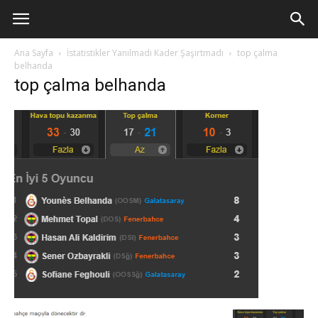
Ana Sayfa
İstatistikler Yanılmadı Kader Şaşırtmadı
top çalma
belhanda
top çalma belhanda