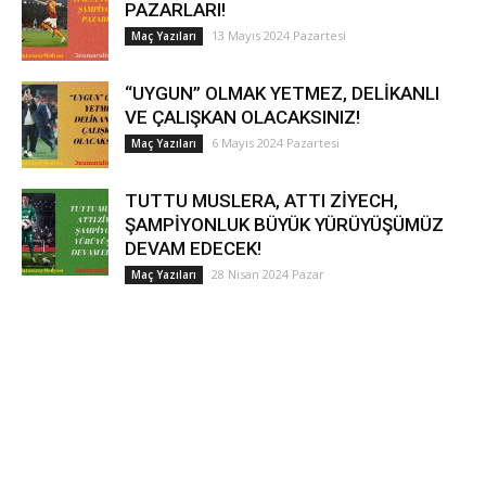
PAZARLARI!
13 Mayıs 2024 Pazartesi
Maç Yazıları
“UYGUN” OLMAK YETMEZ, DELİKANLI
VE ÇALIŞKAN OLACAKSINIZ!
6 Mayıs 2024 Pazartesi
Maç Yazıları
TUTTU MUSLERA, ATTI ZİYECH,
ŞAMPİYONLUK BÜYÜK YÜRÜYÜŞÜMÜZ
DEVAM EDECEK!
28 Nisan 2024 Pazar
Maç Yazıları