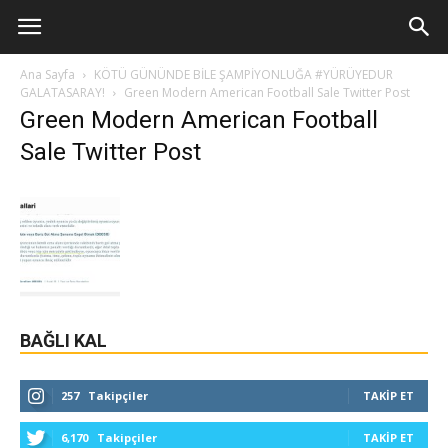
Ana Sayfa
KÖTÜ GÜNÜNDE BİLE ŞAMPİYONLUĞA #YÜRÜYEDUR
GALATASARAY!
Green Modern American Football Sale Twitter Post
Green Modern American Football
Sale Twitter Post
BAĞLI KAL
257
Takipçiler
TAKIP ET
6,170
Takipçiler
TAKIP ET