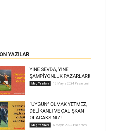
ON YAZILAR
YİNE SEVDA, YİNE
ŞAMPİYONLUK PAZARLARI!
13 Mayıs 2024 Pazartesi
Maç Yazıları
“UYGUN” OLMAK YETMEZ,
DELİKANLI VE ÇALIŞKAN
OLACAKSINIZ!
6 Mayıs 2024 Pazartesi
Maç Yazıları