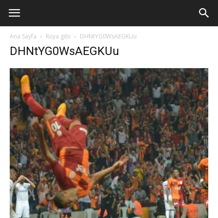
Ana Sayfa
Rüya gibi
DHNtYG0WsAEGKUu
DHNtYG0WsAEGKUu