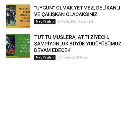
“UYGUN” OLMAK YETMEZ, DELİKANLI
VE ÇALIŞKAN OLACAKSINIZ!
6 Mayıs 2024 Pazartesi
Maç Yazıları
TUTTU MUSLERA, ATTI ZİYECH,
ŞAMPİYONLUK BÜYÜK YÜRÜYÜŞÜMÜZ
DEVAM EDECEK!
28 Nisan 2024 Pazar
Maç Yazıları