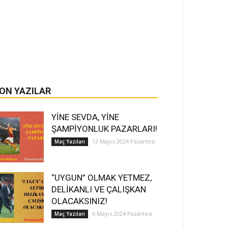
ON YAZILAR
YİNE SEVDA, YİNE
ŞAMPİYONLUK PAZARLARI!
13 Mayıs 2024 Pazartesi
Maç Yazıları
“UYGUN” OLMAK YETMEZ,
DELİKANLI VE ÇALIŞKAN
OLACAKSINIZ!
6 Mayıs 2024 Pazartesi
Maç Yazıları