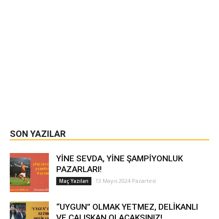
SON YAZILAR
YİNE SEVDA, YİNE ŞAMPİYONLUK
PAZARLARI!
13 Mayıs 2024 Pazartesi
Maç Yazıları
“UYGUN” OLMAK YETMEZ, DELİKANLI
VE ÇALIŞKAN OLACAKSINIZ!