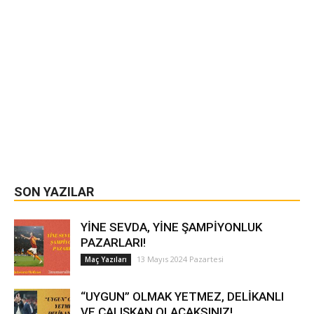
SON YAZILAR
YİNE SEVDA, YİNE ŞAMPİYONLUK
PAZARLARI!
13 Mayıs 2024 Pazartesi
Maç Yazıları
“UYGUN” OLMAK YETMEZ, DELİKANLI
VE ÇALIŞKAN OLACAKSINIZ!