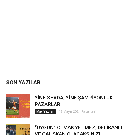
SON YAZILAR
YİNE SEVDA, YİNE ŞAMPİYONLUK
PAZARLARI!
13 Mayıs 2024 Pazartesi
Maç Yazıları
“UYGUN” OLMAK YETMEZ, DELİKANLI
VE ÇALIŞKAN OLACAKSINIZ!