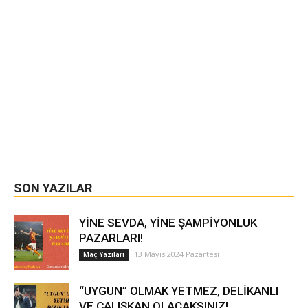
SON YAZILAR
YİNE SEVDA, YİNE ŞAMPİYONLUK
PAZARLARI!
13 Mayıs 2024 Pazartesi
Maç Yazıları
“UYGUN” OLMAK YETMEZ, DELİKANLI
VE ÇALIŞKAN OLACAKSINIZ!