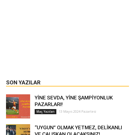
SON YAZILAR
YİNE SEVDA, YİNE ŞAMPİYONLUK
PAZARLARI!
13 Mayıs 2024 Pazartesi
Maç Yazıları
“UYGUN” OLMAK YETMEZ, DELİKANLI
VE ÇALIŞKAN OLACAKSINIZ!