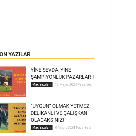
ON YAZILAR
YİNE SEVDA, YİNE
ŞAMPİYONLUK PAZARLARI!
13 Mayıs 2024 Pazartesi
Maç Yazıları
“UYGUN” OLMAK YETMEZ,
DELİKANLI VE ÇALIŞKAN
OLACAKSINIZ!
6 Mayıs 2024 Pazartesi
Maç Yazıları