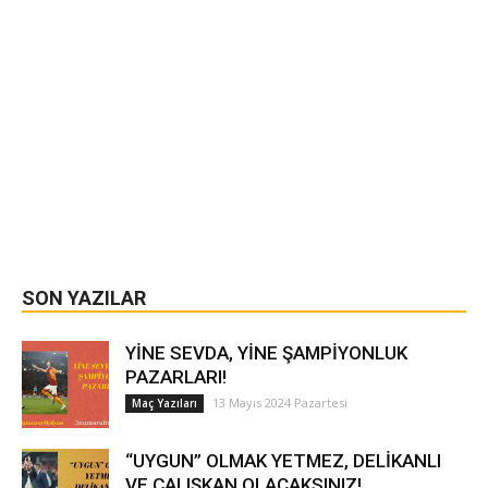
SON YAZILAR
YİNE SEVDA, YİNE ŞAMPİYONLUK
PAZARLARI!
13 Mayıs 2024 Pazartesi
Maç Yazıları
“UYGUN” OLMAK YETMEZ, DELİKANLI
VE ÇALIŞKAN OLACAKSINIZ!