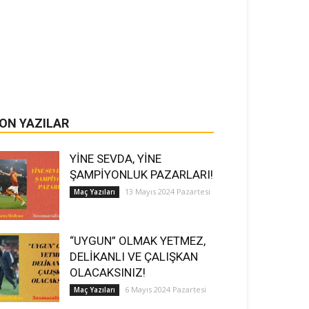
ON YAZILAR
YİNE SEVDA, YİNE
ŞAMPİYONLUK PAZARLARI!
13 Mayıs 2024 Pazartesi
Maç Yazıları
“UYGUN” OLMAK YETMEZ,
DELİKANLI VE ÇALIŞKAN
OLACAKSINIZ!
6 Mayıs 2024 Pazartesi
Maç Yazıları