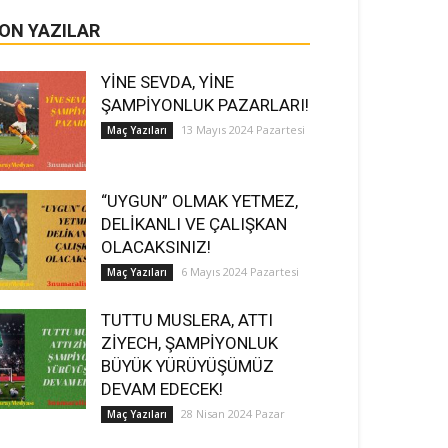
ON YAZILAR
YİNE SEVDA, YİNE
ŞAMPİYONLUK PAZARLARI!
13 Mayıs 2024 Pazartesi
Maç Yazıları
“UYGUN” OLMAK YETMEZ,
DELİKANLI VE ÇALIŞKAN
OLACAKSINIZ!
6 Mayıs 2024 Pazartesi
Maç Yazıları
TUTTU MUSLERA, ATTI
ZİYECH, ŞAMPİYONLUK
BÜYÜK YÜRÜYÜŞÜMÜZ
DEVAM EDECEK!
28 Nisan 2024 Pazar
Maç Yazıları