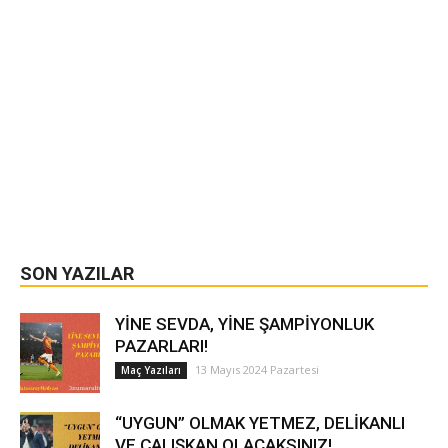
SON YAZILAR
YİNE SEVDA, YİNE ŞAMPİYONLUK
PAZARLARI!
13 Mayıs 2024 Pazartesi
Maç Yazıları
“UYGUN” OLMAK YETMEZ, DELİKANLI
VE ÇALIŞKAN OLACAKSINIZ!