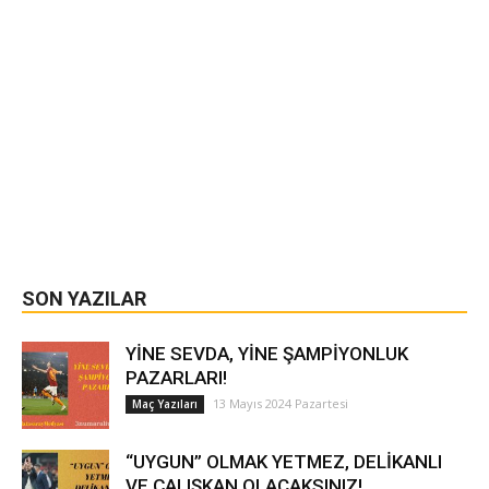
SON YAZILAR
YİNE SEVDA, YİNE ŞAMPİYONLUK
PAZARLARI!
13 Mayıs 2024 Pazartesi
Maç Yazıları
“UYGUN” OLMAK YETMEZ, DELİKANLI
VE ÇALIŞKAN OLACAKSINIZ!