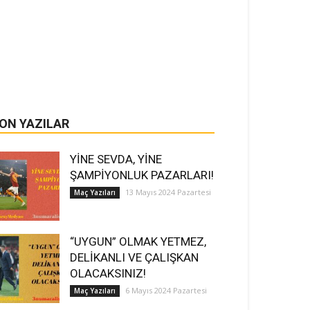
ON YAZILAR
YİNE SEVDA, YİNE
ŞAMPİYONLUK PAZARLARI!
13 Mayıs 2024 Pazartesi
Maç Yazıları
“UYGUN” OLMAK YETMEZ,
DELİKANLI VE ÇALIŞKAN
OLACAKSINIZ!
6 Mayıs 2024 Pazartesi
Maç Yazıları