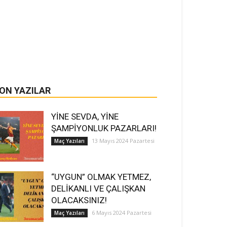
ON YAZILAR
YİNE SEVDA, YİNE
ŞAMPİYONLUK PAZARLARI!
13 Mayıs 2024 Pazartesi
Maç Yazıları
“UYGUN” OLMAK YETMEZ,
DELİKANLI VE ÇALIŞKAN
OLACAKSINIZ!
6 Mayıs 2024 Pazartesi
Maç Yazıları