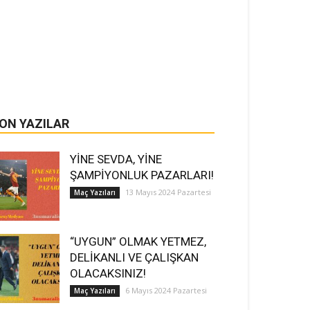
ON YAZILAR
YİNE SEVDA, YİNE
ŞAMPİYONLUK PAZARLARI!
13 Mayıs 2024 Pazartesi
Maç Yazıları
“UYGUN” OLMAK YETMEZ,
DELİKANLI VE ÇALIŞKAN
OLACAKSINIZ!
6 Mayıs 2024 Pazartesi
Maç Yazıları