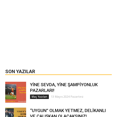
SON YAZILAR
YİNE SEVDA, YİNE ŞAMPİYONLUK
PAZARLARI!
13 Mayıs 2024 Pazartesi
Maç Yazıları
“UYGUN” OLMAK YETMEZ, DELİKANLI
VE ÇALIŞKAN OLACAKSINIZ!