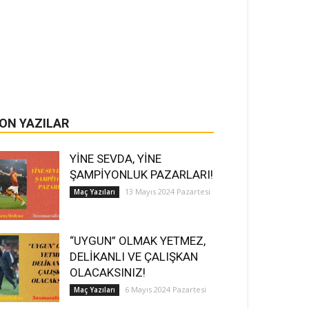
ON YAZILAR
YİNE SEVDA, YİNE
ŞAMPİYONLUK PAZARLARI!
13 Mayıs 2024 Pazartesi
Maç Yazıları
“UYGUN” OLMAK YETMEZ,
DELİKANLI VE ÇALIŞKAN
OLACAKSINIZ!
6 Mayıs 2024 Pazartesi
Maç Yazıları