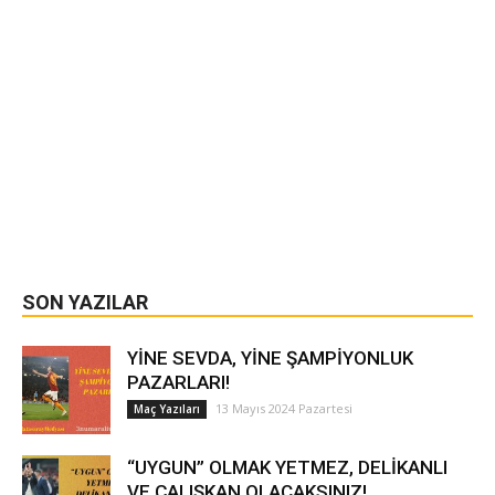
SON YAZILAR
YİNE SEVDA, YİNE ŞAMPİYONLUK
PAZARLARI!
13 Mayıs 2024 Pazartesi
Maç Yazıları
“UYGUN” OLMAK YETMEZ, DELİKANLI
VE ÇALIŞKAN OLACAKSINIZ!