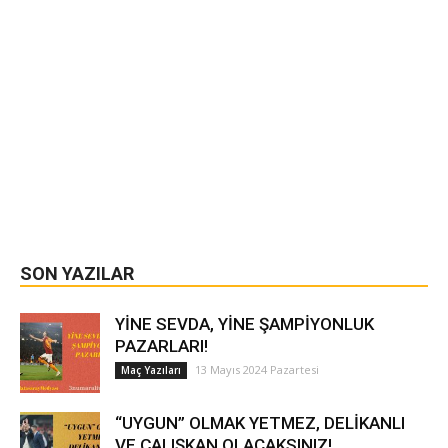
SON YAZILAR
YİNE SEVDA, YİNE ŞAMPİYONLUK
PAZARLARI!
13 Mayıs 2024 Pazartesi
Maç Yazıları
“UYGUN” OLMAK YETMEZ, DELİKANLI
VE ÇALIŞKAN OLACAKSINIZ!