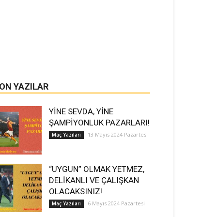
ON YAZILAR
YİNE SEVDA, YİNE
ŞAMPİYONLUK PAZARLARI!
13 Mayıs 2024 Pazartesi
Maç Yazıları
“UYGUN” OLMAK YETMEZ,
DELİKANLI VE ÇALIŞKAN
OLACAKSINIZ!
6 Mayıs 2024 Pazartesi
Maç Yazıları