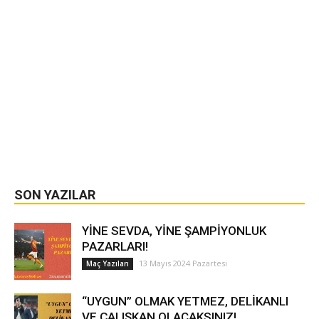
SON YAZILAR
YİNE SEVDA, YİNE ŞAMPİYONLUK
PAZARLARI!
13 Mayıs 2024 Pazartesi
Maç Yazıları
“UYGUN” OLMAK YETMEZ, DELİKANLI
VE ÇALIŞKAN OLACAKSINIZ!