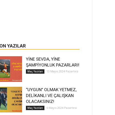
ON YAZILAR
YİNE SEVDA, YİNE
ŞAMPİYONLUK PAZARLARI!
13 Mayıs 2024 Pazartesi
Maç Yazıları
“UYGUN” OLMAK YETMEZ,
DELİKANLI VE ÇALIŞKAN
OLACAKSINIZ!
6 Mayıs 2024 Pazartesi
Maç Yazıları