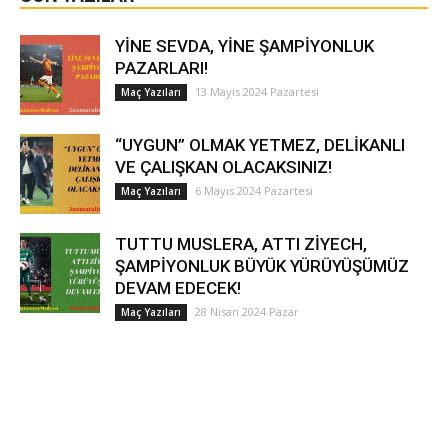
YİNE SEVDA, YİNE ŞAMPİYONLUK
PAZARLARI!
13 Mayıs 2024 Pazartesi
Maç Yazıları
“UYGUN” OLMAK YETMEZ, DELİKANLI
VE ÇALIŞKAN OLACAKSINIZ!
6 Mayıs 2024 Pazartesi
Maç Yazıları
TUTTU MUSLERA, ATTI ZİYECH,
ŞAMPİYONLUK BÜYÜK YÜRÜYÜŞÜMÜZ
DEVAM EDECEK!
28 Nisan 2024 Pazar
Maç Yazıları