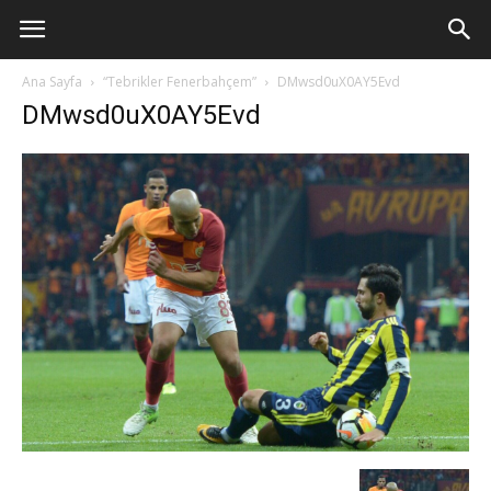
Ana Sayfa
“Tebrikler Fenerbahçem”
DMwsd0uX0AY5Evd
DMwsd0uX0AY5Evd