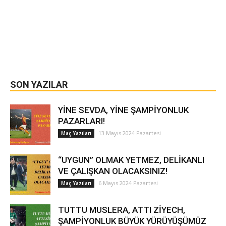
SON YAZILAR
YİNE SEVDA, YİNE ŞAMPİYONLUK
PAZARLARI!
13 Mayıs 2024 Pazartesi
Maç Yazıları
“UYGUN” OLMAK YETMEZ, DELİKANLI
VE ÇALIŞKAN OLACAKSINIZ!
6 Mayıs 2024 Pazartesi
Maç Yazıları
TUTTU MUSLERA, ATTI ZİYECH,
ŞAMPİYONLUK BÜYÜK YÜRÜYÜŞÜMÜZ