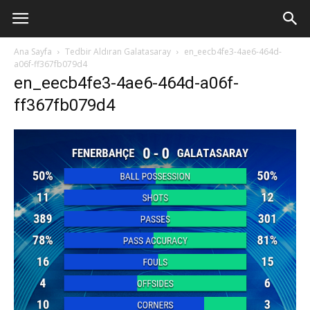
Ana Sayfa
Tedbir Aldıran Galatasaray
en_eecb4fe3-4ae6-464d-
a06f-ff367fb079d4
en_eecb4fe3-4ae6-464d-a06f-
ff367fb079d4