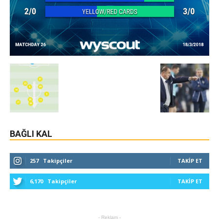
BAĞLI KAL
257
Takipçiler
TAKIP ET
6,170
Takipçiler
TAKIP ET
- Reklam -