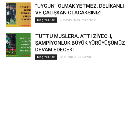
“UYGUN” OLMAK YETMEZ, DELİKANLI
VE ÇALIŞKAN OLACAKSINIZ!
6 Mayıs 2024 Pazartesi
Maç Yazıları
TUTTU MUSLERA, ATTI ZİYECH,
ŞAMPİYONLUK BÜYÜK YÜRÜYÜŞÜMÜZ
DEVAM EDECEK!
28 Nisan 2024 Pazar
Maç Yazıları