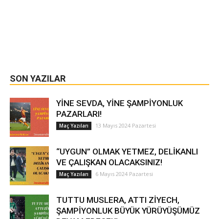
SON YAZILAR
YİNE SEVDA, YİNE ŞAMPİYONLUK
PAZARLARI!
13 Mayıs 2024 Pazartesi
Maç Yazıları
“UYGUN” OLMAK YETMEZ, DELİKANLI
VE ÇALIŞKAN OLACAKSINIZ!
6 Mayıs 2024 Pazartesi
Maç Yazıları
TUTTU MUSLERA, ATTI ZİYECH,
ŞAMPİYONLUK BÜYÜK YÜRÜYÜŞÜMÜZ