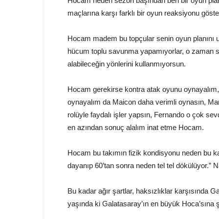
Hocam neden sezon başından beri bir oyun pla
maçlarına karşı farklı bir oyun reaksiyonu göst
Hocam madem bu topçular senin oyun planını uy
hücum toplu savunma yapamıyorlar, o zaman sen
alabileceğin yönlerini kullanmıyorsun.
Hocam gerekirse kontra atak oyunu oynayalım,
oynayalım da Maicon daha verimli oynasın, Mari
rolüyle faydalı işler yapsın, Fernando o çok sev
en azından sonuç alalım inat etme Hocam.
Hocam bu takımın fizik kondisyonu neden bu 
dayanıp 60’tan sonra neden tel tel dökülüyor.” 
Bu kadar ağır şartlar, haksızlıklar karşısında G
yaşında ki Galatasaray’ın en büyük Hoca’sına ş