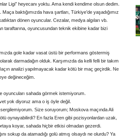
lar Ligi” heyecanı yoktu. Ama kendi kendime olsun dedim.
 Maça baktığımızda hava şartları, Türkiye’de yaşadığımız
akatlıktan dönen oyuncular. Cezalar, medya algıları vb.
n taraftarına, oyuncusundan teknik ekibine kadar bizi
ızda gole kadar vasat üstü bir performans göstermiş
larak darmadağın olduk. Karşımızda da kelli felli bir takım
 Maçın analizi yapılmayacak kadar kötü bir maç geçirdik. Ne
şeye değineceğim.
nde oyuncuları sahada görmek istemiyorum.
vet yok diyoruz ama o iş öyle değil.
ları sergilemiyorum. Size soruyorum; Moskova maçında Ali
ü oynayabilirdi? En fazla Eren gibi pozisyonlardan uzak,
rtaya koyar, sahada hiçbir etkisi olmadan gezerdi.
ağını sokup da atamadığı golü atmış olsaydı ne olurdu? Ya