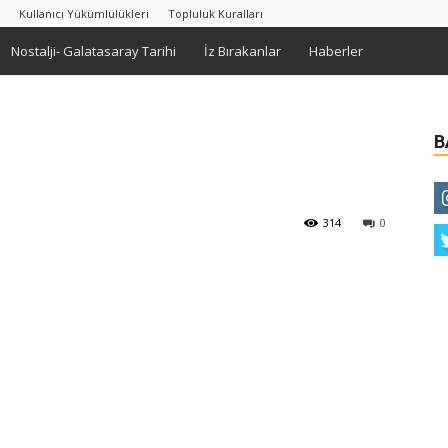
Kullanıcı Yükümlülükleri
Topluluk Kuralları
Nostalji- Galatasaray Tarihi
İz Bırakanlar
Haberler
B
314
0