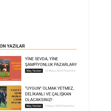
ON YAZILAR
YİNE SEVDA, YİNE
ŞAMPİYONLUK PAZARLARI!
13 Mayıs 2024 Pazartesi
Maç Yazıları
“UYGUN” OLMAK YETMEZ,
DELİKANLI VE ÇALIŞKAN
OLACAKSINIZ!
6 Mayıs 2024 Pazartesi
Maç Yazıları