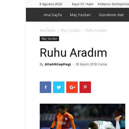
8 Ağustos 2026
Kayıt Ol / Katıl
Kullanıcı Sözleşmesi
Ana Sayfa
Maç Yazıları
Gündeme dair
Ana Sayfa
Maç Yazıları
Ruhu Aradım
Maç Yazıları
Ruhu Aradım
By
AllahKitapHagi
-
30 Kasım 2018 Cuma