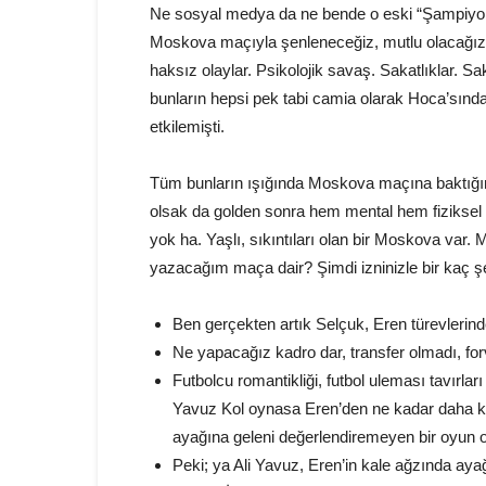
Ne sosyal medya da ne bende o eski “Şampiyon
Moskova maçıyla şenleneceğiz, mutlu olacağız.
haksız olaylar. Psikolojik savaş. Sakatlıklar. S
bunların hepsi pek tabi camia olarak Hoca’sında
etkilemişti.
Tüm bunların ışığında Moskova maçına baktığım
olsak da golden sonra hem mental hem fiziksel o
yok ha. Yaşlı, sıkıntıları olan bir Moskova var.
yazacağım maça dair? Şimdi izninizle bir kaç 
Ben gerçekten artık Selçuk, Eren türevleri
Ne yapacağız kadro dar, transfer olmadı, for
Futbolcu romantikliği, futbol uleması tavır
Yavuz Kol oynasa Eren’den ne kadar daha köt
ayağına geleni değerlendiremeyen bir oyun o
Peki; ya Ali Yavuz, Eren’in kale ağzında ay