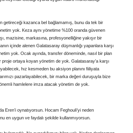
ın getireceği kazanca bel bağlamamış, bunu da tek bir
 yönetim yok. Keza aynı yönetime %100 oranda güvenen
rşı, mazisine, markasına, profesyonelliğine yakışır bir
anın içinde alenen Galatasaray düşmanlığı yapanlara karşı
netim yok. Ocak ayında, transfer döneminde, nasıl bir plan
bir proje ortaya koyan yönetim de yok. Galatasaray’a karşı
oyabilecek, hız kesmeden bu aksiyon planını fiiliyata
arımızı pazarlayabilecek, bir marka değeri duruşuyla bize
ak önemli hamlelere imza atacak yönetim de yok.
la Eren’i oynatıyorsun. Hocam Feghouli’yi neden
u en uygun ve faydalı şekilde kullanmıyorsun.