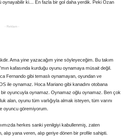
 oynayabilir ki… En fazla bir gol daha yerdik. Peki Ozan
- Reklam -
akdir. Ama yine yazacağım yine söyleyeceğim. Bu takım
a’mın kafasında kurduğu oyunu oynamaya müsait değil.
Hoca Fernando gibi temaslı oynamayan, oyundan ve
S ile oynamaz. Hoca Mariano gibi kanadını otobana
n bir oyuncuyla oynamaz. Oynamaz oğlu oynamaz. Ben çok
uk alan, oyunu tüm varlığıyla almak isteyen, tüm varını
ve oyuncu göremiyorum.
ımızda herkes sanki yenilgiyi kabullenmiş, zaten
alıp yana veren, alıp geriye dönen bir profile sahipti.