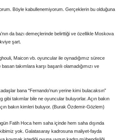
iyorum. Böyle kabullenemiyorum. Gerçeklerin bu olduğuna
ın da bazı demeçlerinde belirttiği ve özellikle Moskova
kviye şart.
houli, Maicon vb. oyuncular ile oynadığımız sürece
e basan takımlara karşı başarılı olamadığımızı ve
adaşlar bana “Fernando’nun yerine kimi bulacaksın”
 gibi takımlar bile ne oyuncular buluyorlar. Açın bakın
 açın bakın kimleri buluyor. (Burak Özdemir-Gözlem)
 Bugün Fatih Hoca hem saha içinde hem saha dışında
 ekibimiz yok. Galatasaray kadrosuna maliyet-fayda
taya koymak istediği oyuna uygun kadro mühendisliği