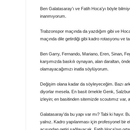
Ben Galatasaray’ı ve Fatih Hoca’yı böyle bilm
inanmıyorum.
Trabzonspor maçında da yazdığım gibi ve Hoca’n
maçında dile getirdiği gibi kadro rotasyonu ve ta
Ben Garry, Fernando, Mariano, Eren, Sinan, Feg
karşımızda baskılı oynayan, alan daraltan, önd
olamayacağımızı inatla söylüyorum.
Değişim olana kadar da söyleyeceğim. Bazı ark
diyorlar mesela. En basit örnekle Genk, Salzburg
izleyin; en basitinden sitemizde scoutımız var,
Galatasaray’da bu yapı var mı? Tabi ki hayır.
yalnız. Kadro yapılanması için profesyonel bir
açısından getiri sağlayacak, Fatih Hoca’nın or