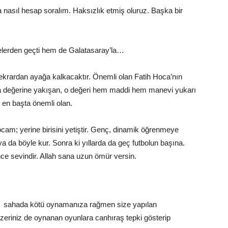
 nasıl hesap soralım. Haksızlık etmiş oluruz. Başka bir
elerden geçti hem de Galatasaray’la…
ekrardan ayağa kalkacaktır. Önemli olan Fatih Hoca’nın
 değerine yakışan, o değeri hem maddi hem manevi yukarı
 en başta önemli olan.
cam; yerine birisini yetiştir. Genç, dinamik öğrenmeye
e ya da böyle kur. Sonra ki yıllarda da geç futbolun başına.
nce sevindir. Allah sana uzun ömür versin.
za, sahada kötü oynamanıza rağmen size yapılan
üzeriniz de oynanan oyunlara canhıraş tepki gösterip