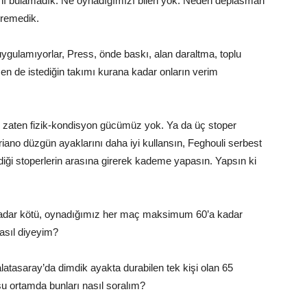
nı bulamadık. Ne oynadığımızı bilen yok. Neden deplasman
eremedik.
gulamıyorlar, Press, önde baskı, alan daraltma, toplu
 de istediğin takımı kurana kadar onların verim
 zaten fizik-kondisyon gücümüz yok. Ya da üç stoper
ano düzgün ayaklarını daha iyi kullansın, Feghouli serbest
diği stoperlerin arasına girerek kademe yapasın. Yapsın ki
kadar kötü, oynadığımız her maç maksimum 60’a kadar
Nasıl diyeyim?
alatasaray’da dimdik ayakta durabilen tek kişi olan 65
u ortamda bunları nasıl soralım?