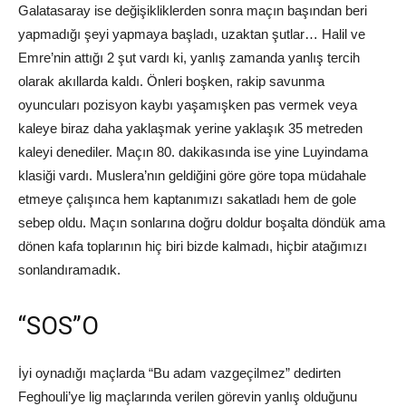
Galatasaray ise değişikliklerden sonra maçın başından beri
yapmadığı şeyi yapmaya başladı, uzaktan şutlar… Halil ve
Emre’nin attığı 2 şut vardı ki, yanlış zamanda yanlış tercih
olarak akıllarda kaldı. Önleri boşken, rakip savunma
oyuncuları pozisyon kaybı yaşamışken pas vermek veya
kaleye biraz daha yaklaşmak yerine yaklaşık 35 metreden
kaleyi denediler. Maçın 80. dakikasında ise yine Luyindama
klasiği vardı. Muslera’nın geldiğini göre göre topa müdahale
etmeye çalışınca hem kaptanımızı sakatladı hem de gole
sebep oldu. Maçın sonlarına doğru doldur boşalta döndük ama
dönen kafa toplarının hiç biri bizde kalmadı, hiçbir atağımızı
sonlandıramadık.
“SOS”O
İyi oynadığı maçlarda “Bu adam vazgeçilmez” dedirten
Feghouli’ye lig maçlarında verilen görevin yanlış olduğunu