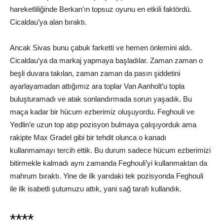
hareketliliğinde Berkan’ın topsuz oyunu en etkili faktördü.
Cicaldau’ya alan bıraktı.
Ancak Sivas bunu çabuk farketti ve hemen önlemini aldı.
Cicaldau’ya da markaj yapmaya başladılar. Zaman zaman o
beşli duvara takılan, zaman zaman da pasın şiddetini
ayarlayamadan attığımız ara toplar Van Aanholt’u topla
buluşturamadı ve atak sonlandırmada sorun yaşadık. Bu
maça kadar bir hücum ezberimiz oluşuyordu. Feghouli ve
Yedlin’e uzun top atıp pozisyon bulmaya çalışıyorduk ama
rakipte Max Gradel gibi bir tehdit olunca o kanadı
kullanmamayı tercih ettik. Bu durum sadece hücum ezberimizi
bitirmekle kalmadı aynı zamanda Feghouli’yi kullanmaktan da
mahrum bıraktı. Yine de ilk yarıdaki tek pozisyonda Feghouli
ile ilk isabetli şutumuzu attık, yani sağ tarafı kullandık.
****