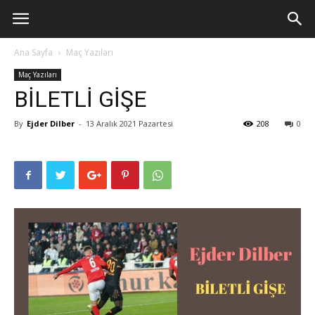
Ana Sayfa
Maç Yazıları
Maç Yazıları
BİLETLİ GİŞE
By
Ejder Dilber
-
13 Aralık 2021 Pazartesi
208
0