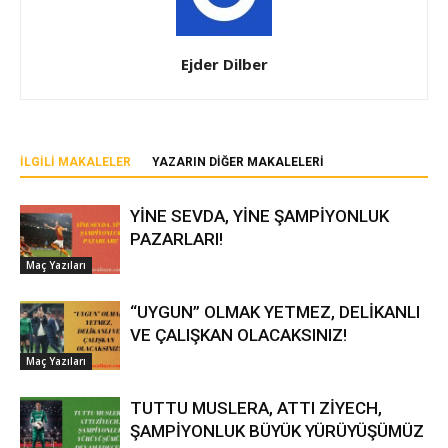
Ejder Dilber
İLGILI MAKALELER
YAZARIN DIĞER MAKALELERI
YİNE SEVDA, YİNE ŞAMPİYONLUK
PAZARLARI!
Maç Yazıları
“UYGUN” OLMAK YETMEZ, DELİKANLI
VE ÇALIŞKAN OLACAKSINIZ!
Maç Yazıları
TUTTU MUSLERA, ATTI ZİYECH,
ŞAMPİYONLUK BÜYÜK YÜRÜYÜŞÜMÜZ