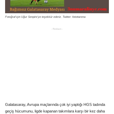
Fotoğraf için Uğur Senpire'ye teşekkür ederiz. Twitter: fotottarena
- Reklam -
Galatasaray, Avrupa maçlarında çok iyi yaptığı HGS tadında
geçiş hücumunu, ligde kapanan takımlara karşı bir kez daha