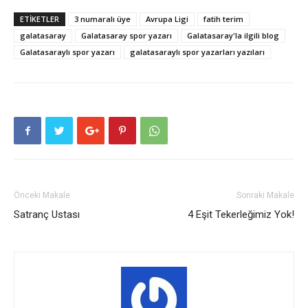
ETIKETLER
3 numaralı üye
Avrupa Ligi
fatih terim
galatasaray
Galatasaray spor yazarı
Galatasaray'la ilgili blog
Galatasaraylı spor yazarı
galatasaraylı spor yazarları yazıları
Önceki Makale
Sonraki Makale
Satranç Ustası
4 Eşit Tekerleğimiz Yok!