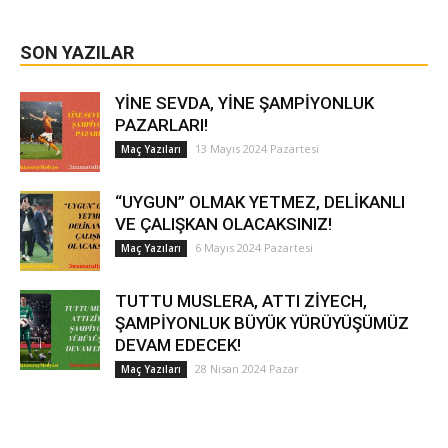
SON YAZILAR
YİNE SEVDA, YİNE ŞAMPİYONLUK
PAZARLARI!
13 Mayıs 2024 Pazartesi
Maç Yazıları
“UYGUN” OLMAK YETMEZ, DELİKANLI
VE ÇALIŞKAN OLACAKSINIZ!
6 Mayıs 2024 Pazartesi
Maç Yazıları
TUTTU MUSLERA, ATTI ZİYECH,
ŞAMPİYONLUK BÜYÜK YÜRÜYÜŞÜMÜZ
DEVAM EDECEK!
28 Nisan 2024 Pazar
Maç Yazıları