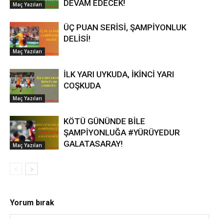
DEVAM EDECEK!
Maç Yazıları
ÜÇ PUAN SERİSİ, ŞAMPİYONLUK
DELİSİ!
Maç Yazıları
İLK YARI UYKUDA, İKİNCİ YARI
COŞKUDA
Maç Yazıları
KÖTÜ GÜNÜNDE BİLE
ŞAMPİYONLUĞA #YÜRÜYEDUR
GALATASARAY!
Maç Yazıları
Yorum bırak