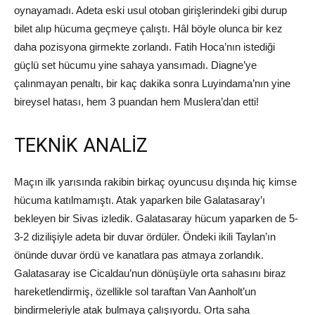
oynayamadı. Adeta eski usul otoban girişlerindeki gibi durup
bilet alıp hücuma geçmeye çalıştı. Hâl böyle olunca bir kez
daha pozisyona girmekte zorlandı. Fatih Hoca’nın istediği
güçlü set hücumu yine sahaya yansımadı. Diagne’ye
çalınmayan penaltı, bir kaç dakika sonra Luyindama’nın yine
bireysel hatası, hem 3 puandan hem Muslera’dan etti!
TEKNİK ANALİZ
Maçın ilk yarısında rakibin birkaç oyuncusu dışında hiç kimse
hücuma katılmamıştı. Atak yaparken bile Galatasaray’ı
bekleyen bir Sivas izledik. Galatasaray hücum yaparken de 5-
3-2 dizilişiyle adeta bir duvar ördüler. Öndeki ikili Taylan’ın
önünde duvar ördü ve kanatlara pas atmaya zorlandık.
Galatasaray ise Cicaldau’nun dönüşüyle orta sahasını biraz
hareketlendirmiş, özellikle sol taraftan Van Aanholt’un
bindirmeleriyle atak bulmaya çalışıyordu. Orta saha