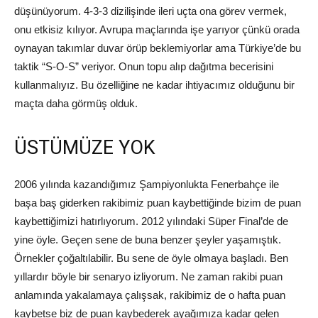
düşünüyorum. 4-3-3 dizilişinde ileri uçta ona görev vermek,
onu etkisiz kılıyor. Avrupa maçlarında işe yarıyor çünkü orada
oynayan takımlar duvar örüp beklemiyorlar ama Türkiye’de bu
taktik “S-O-S” veriyor. Onun topu alıp dağıtma becerisini
kullanmalıyız. Bu özelliğine ne kadar ihtiyacımız olduğunu bir
maçta daha görmüş olduk.
ÜSTÜMÜZE YOK
2006 yılında kazandığımız Şampiyonlukta Fenerbahçe ile
başa baş giderken rakibimiz puan kaybettiğinde bizim de puan
kaybettiğimizi hatırlıyorum. 2012 yılındaki Süper Final’de de
yine öyle. Geçen sene de buna benzer şeyler yaşamıştık.
Örnekler çoğaltılabilir. Bu sene de öyle olmaya başladı. Ben
yıllardır böyle bir senaryo izliyorum. Ne zaman rakibi puan
anlamında yakalamaya çalışsak, rakibimiz de o hafta puan
kaybetse biz de puan kaybederek ayağımıza kadar gelen