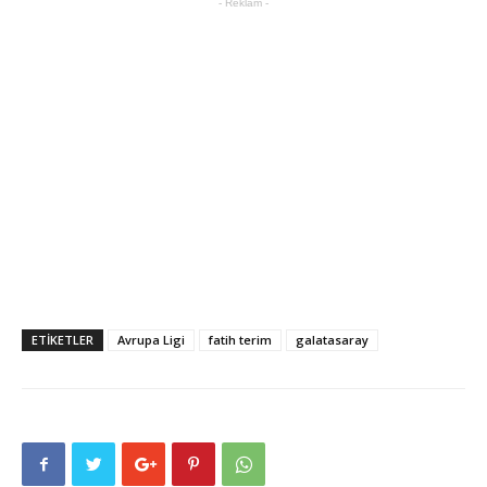
- Reklam -
ETIKETLER
Avrupa Ligi
fatih terim
galatasaray