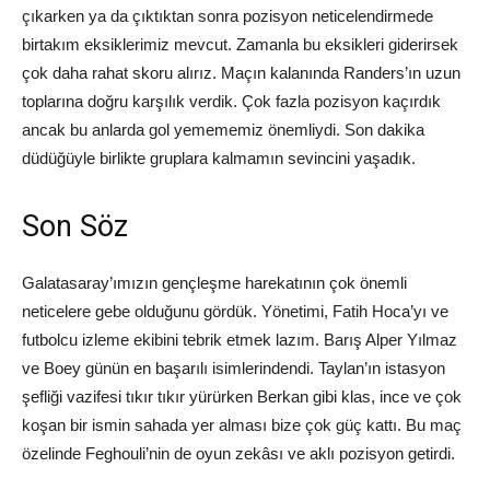
çıkarken ya da çıktıktan sonra pozisyon neticelendirmede
birtakım eksiklerimiz mevcut. Zamanla bu eksikleri giderirsek
çok daha rahat skoru alırız. Maçın kalanında Randers’ın uzun
toplarına doğru karşılık verdik. Çok fazla pozisyon kaçırdık
ancak bu anlarda gol yemememiz önemliydi. Son dakika
düdüğüyle birlikte gruplara kalmamın sevincini yaşadık.
Son Söz
Galatasaray’ımızın gençleşme harekatının çok önemli
neticelere gebe olduğunu gördük. Yönetimi, Fatih Hoca’yı ve
futbolcu izleme ekibini tebrik etmek lazım. Barış Alper Yılmaz
ve Boey günün en başarılı isimlerindendi. Taylan’ın istasyon
şefliği vazifesi tıkır tıkır yürürken Berkan gibi klas, ince ve çok
koşan bir ismin sahada yer alması bize çok güç kattı. Bu maç
özelinde Feghouli’nin de oyun zekâsı ve aklı pozisyon getirdi.