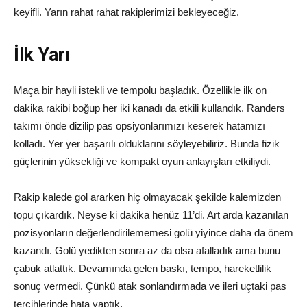
keyifli. Yarın rahat rahat rakiplerimizi bekleyeceğiz.
İlk Yarı
Maça bir hayli istekli ve tempolu başladık. Özellikle ilk on
dakika rakibi boğup her iki kanadı da etkili kullandık. Randers
takımı önde dizilip pas opsiyonlarımızı keserek hatamızı
kolladı. Yer yer başarılı olduklarını söyleyebiliriz. Bunda fizik
güçlerinin yüksekliği ve kompakt oyun anlayışları etkiliydi.
Rakip kalede gol ararken hiç olmayacak şekilde kalemizden
topu çıkardık. Neyse ki dakika henüz 11’di. Art arda kazanılan
pozisyonların değerlendirilememesi golü yiyince daha da önem
kazandı. Golü yedikten sonra az da olsa afalladık ama bunu
çabuk atlattık. Devamında gelen baskı, tempo, hareketlilik
sonuç vermedi. Çünkü atak sonlandırmada ve ileri uçtaki pas
tercihlerinde hata yaptık.