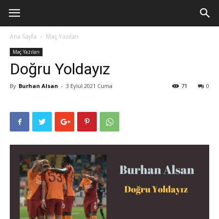
Ana Sayfa
Maç Yazıları
Maç Yazıları
Doğru Yoldayız
By
Burhan Alsan
-
3 Eylül 2021 Cuma
71
0