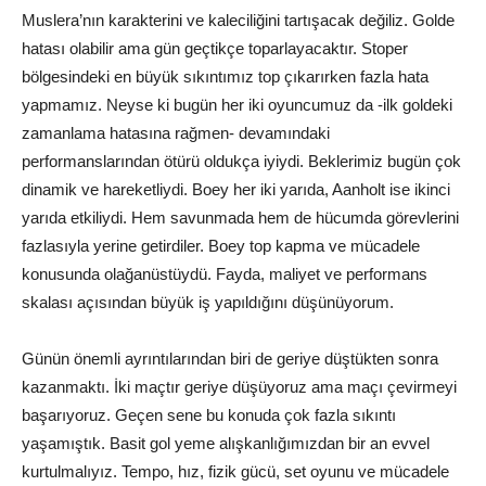
Muslera’nın karakterini ve kaleciliğini tartışacak değiliz. Golde
hatası olabilir ama gün geçtikçe toparlayacaktır. Stoper
bölgesindeki en büyük sıkıntımız top çıkarırken fazla hata
yapmamız. Neyse ki bugün her iki oyuncumuz da -ilk goldeki
zamanlama hatasına rağmen- devamındaki
performanslarından ötürü oldukça iyiydi. Beklerimiz bugün çok
dinamik ve hareketliydi. Boey her iki yarıda, Aanholt ise ikinci
yarıda etkiliydi. Hem savunmada hem de hücumda görevlerini
fazlasıyla yerine getirdiler. Boey top kapma ve mücadele
konusunda olağanüstüydü. Fayda, maliyet ve performans
skalası açısından büyük iş yapıldığını düşünüyorum.
Günün önemli ayrıntılarından biri de geriye düştükten sonra
kazanmaktı. İki maçtır geriye düşüyoruz ama maçı çevirmeyi
başarıyoruz. Geçen sene bu konuda çok fazla sıkıntı
yaşamıştık. Basit gol yeme alışkanlığımızdan bir an evvel
kurtulmalıyız. Tempo, hız, fizik gücü, set oyunu ve mücadele