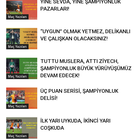
YİNE SEVDA, YİNE ŞAMPİYONLUK
PAZARLARI!
Maç Yazıları
“UYGUN” OLMAK YETMEZ, DELİKANLI
VE ÇALIŞKAN OLACAKSINIZ!
Maç Yazıları
TUTTU MUSLERA, ATTI ZİYECH,
ŞAMPİYONLUK BÜYÜK YÜRÜYÜŞÜMÜZ
DEVAM EDECEK!
Maç Yazıları
ÜÇ PUAN SERİSİ, ŞAMPİYONLUK
DELİSİ!
Maç Yazıları
İLK YARI UYKUDA, İKİNCİ YARI
COŞKUDA
Maç Yazıları