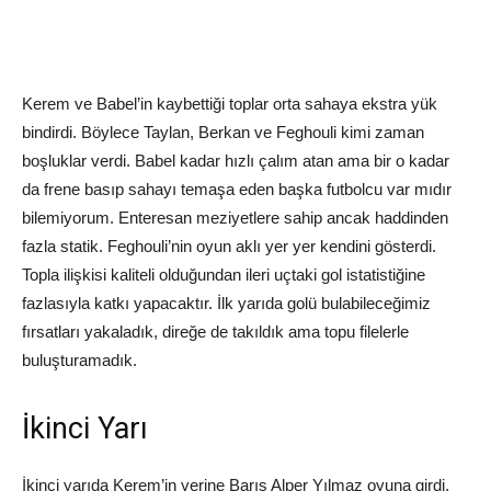
Kerem ve Babel’in kaybettiği toplar orta sahaya ekstra yük
bindirdi. Böylece Taylan, Berkan ve Feghouli kimi zaman
boşluklar verdi. Babel kadar hızlı çalım atan ama bir o kadar
da frene basıp sahayı temaşa eden başka futbolcu var mıdır
bilemiyorum. Enteresan meziyetlere sahip ancak haddinden
fazla statik. Feghouli’nin oyun aklı yer yer kendini gösterdi.
Topla ilişkisi kaliteli olduğundan ileri uçtaki gol istatistiğine
fazlasıyla katkı yapacaktır. İlk yarıda golü bulabileceğimiz
fırsatları yakaladık, direğe de takıldık ama topu filelerle
buluşturamadık.
İkinci Yarı
İkinci yarıda Kerem’in yerine Barış Alper Yılmaz oyuna girdi.