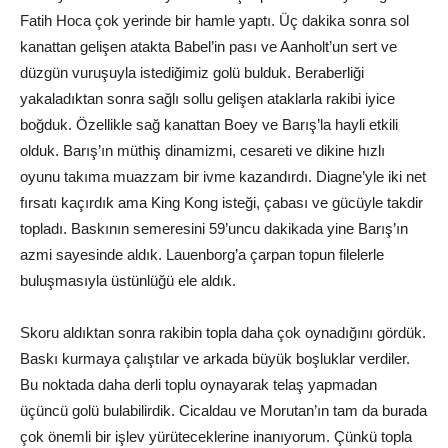
Fatih Hoca çok yerinde bir hamle yaptı. Üç dakika sonra sol
kanattan gelişen atakta Babel’in pası ve Aanholt’un sert ve
düzgün vuruşuyla istediğimiz golü bulduk. Beraberliği
yakaladıktan sonra sağlı sollu gelişen ataklarla rakibi iyice
boğduk. Özellikle sağ kanattan Boey ve Barış’la hayli etkili
olduk. Barış’ın müthiş dinamizmi, cesareti ve dikine hızlı
oyunu takıma muazzam bir ivme kazandırdı. Diagne’yle iki net
fırsatı kaçırdık ama King Kong isteği, çabası ve gücüyle takdir
topladı. Baskının semeresini 59’uncu dakikada yine Barış’ın
azmi sayesinde aldık. Lauenborg’a çarpan topun filelerle
buluşmasıyla üstünlüğü ele aldık.
Skoru aldıktan sonra rakibin topla daha çok oynadığını gördük.
Baskı kurmaya çalıştılar ve arkada büyük boşluklar verdiler.
Bu noktada daha derli toplu oynayarak telaş yapmadan
üçüncü golü bulabilirdik. Cicaldau ve Morutan’ın tam da burada
çok önemli bir işlev yürüteceklerine inanıyorum. Çünkü topla