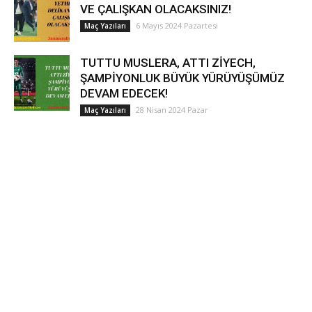
VE ÇALIŞKAN OLACAKSINIZ!
6 Mayıs 2024 Pazartesi
Maç Yazıları
TUTTU MUSLERA, ATTI ZİYECH,
ŞAMPİYONLUK BÜYÜK YÜRÜYÜŞÜMÜZ
DEVAM EDECEK!
28 Nisan 2024 Pazar
Maç Yazıları