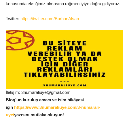
konusunda eksiğimiz olmasına rağmen iyiye doğru gidiyoruz.
Twitter:
https://twitter.com/BurhanAlsan
İletişim: 3numaraliuye@gmail.com
Blog’un kuruluş amacı ve isim hikâyesi
için
https://www.3numaraliuye.com/3-numarali-
uye/
yazısını mutlaka okuyun!