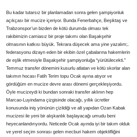
Bu kadar tutarsız bir planlamadan sonra gelen şampiyonluk
açıkçası bir mucize içeriyor. Bunda Fenerbahçe, Beşiktaş ve
Trabzonspor’un bizden de kötü durumda olması tek
rakibimizin camiasız bir proje takımı olan Başakşehir
olmasının katkısı büyük. Tekrara düşecek ama yine yazalım;.
federasyonu dizayn eden bir ekibin özel çabalarına hakemlerin
de eşlik etmesiyle Başakşehir şampiyonluğa “yürütülecekti.”
Temmuz transfer dönemini kusurlu atlatan ve kötü skorlar alan
takımın hocası Fatih Terim topu Ocak ayına atıyor ve
gördüğüm en mucize devre arası dönemi gerçekleşiyordu.
Öyle mucizeydi ki bundan sonraki transfer aklının hep
Marcao-Luyindama çizgisinde olacağı, yıllık ücretler
konusunda iniş yönünün çizildiği ve alt yapıdan Ozan Kabak
mucizesi ile yeni bir alışkanlık başlayacağı umudu beni
heyecanlandırıyordu. Neticede Ocak ayında iyi bir takım olduk
ve yerel seçim sonrası gelen mecburi hakem objektifliğini