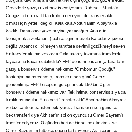
duygusal davranışlarından etkilendiğini çoğumuz gözlemledik.
Örneklerle yazıyı uzatmak istemiyorum. Rahmetli Mustafa
Cengiz’in bürokratlıktan kalma deneyimi de transfer aklı
olması için yeterli değildi. Kala kala Abdürrahim Albayrak’a
kaldık. Daha önce yazdım yine yazacağım. Ana dilini
konuşmakta zorlanan, ( bahsettiğim mesele Karadeniz şivesi
değil.) yabancı dil bilmeyen taraftara sevimli gözükmeyi seven
bir transfer aklının koskoca Galatasaray takımına transferde
faydası ne kadar olabilirdi ki? FFP dönemi başlamış. Taraftarın
gazıyla bonservis ödeme hakkımız “Cimbomun Çocuğu”
kontenjanına harcanmış, transferin son günü Gomis
gönderilmiş. FFP hesapları gereği ancak 150 bin € gibi
bonservis ödeme hakkımız var. Tek ihtimal bonservissiz ya da
kiralık oyuncular. Elinizdeki “transfer aklı” Abdürrahim Albayrak
ve biz santrfor transferi bekliyoruz. Transferin son günü sol
bek transferi diye Akhisar’ın sol ön oyuncusu Ömer Bayram’ı
transfer ediyoruz. O günden beri de bir sol bek krizimiz ve
Ömer Bayram’ın futbolculuğunu tartışıyoruz. Asıl sorun şu