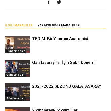
İLGILI MAKALELER
YAZARIN DIĞER MAKALELERI
TERİM: Bir Yapımın Anatomisi
Gündeme dair
Galatasaraylılar İçin Sabır Dönemi!
Gündeme dair
2021-2022 SEZONU GALATASARAY
Gündeme dair
Yıkık Sarayı/Çokyüzlüler