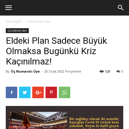
Ana Sayfa
Gündeme dair
Gündeme dair
Eldeki Plan Sadece Büyük
Olmaksa Bugünkü Kriz
Kaçınılmaz!
By
Üç Numaralı Üye
-
20 Ocak 2022 Perşembe
528
0