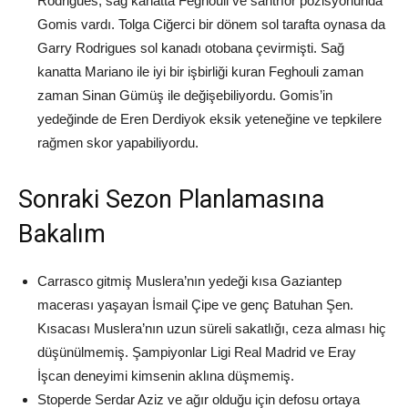
Rodrigues, sağ kanatta Feghouli ve santrfor pozisyonunda
Gomis vardı. Tolga Ciğerci bir dönem sol tarafta oynasa da
Garry Rodrigues sol kanadı otobana çevirmişti. Sağ
kanatta Mariano ile iyi bir işbirliği kuran Feghouli zaman
zaman Sinan Gümüş ile değişebiliyordu. Gomis’in
yedeğinde de Eren Derdiyok eksik yeteneğine ve tepkilere
rağmen skor yapabiliyordu.
Sonraki Sezon Planlamasına
Bakalım
Carrasco gitmiş Muslera’nın yedeği kısa Gaziantep
macerası yaşayan İsmail Çipe ve genç Batuhan Şen.
Kısacası Muslera’nın uzun süreli sakatlığı, ceza alması hiç
düşünülmemiş. Şampiyonlar Ligi Real Madrid ve Eray
İşcan deneyimi kimsenin aklına düşmemiş.
Stoperde Serdar Aziz ve ağır olduğu için defosu ortaya