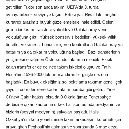
getirdiler. Tudor son anda takımı UEFA’da 3. turda
oynayabilecek seviyeye taşıdı. Ertesi yaz Riva’daki meşhur
kurtarıcı arazimiz büyük güzellemelerle ihale edildi. Gelen
gelirin bir kısmı transfere yatırıldı ve Galatasaray yeni
yolculuğuna çıktı. Yüksek bonservis bedelleri, yüksek yıllık
ücretler ve sınırsız bonuslar içeren kontratlarla Galatasaray ya
batarım ya da çıkarım yolculuğuna başladı. Bazı transferlerin
yetişmesine rağmen Östersunds takımına elendik. Eksik
kalan transferler de gelince takım iskeleti oluştu ve Fatih
Hoca’nın 1996-2000 takımını andıran bir girişle sezona
başladık. En büyük eksiğimiz sol bekti ama takımın geneli çok
iyiydi. Tudor derbilere kadar takımı bomba gibi getirdi. Yine
Cüneyt Çakır katkısı olsa da 0-0 kaldığımız Fenerbahçe
derbisine çıkan kadronun ürkek hali sonrasında medyanın ve
bizlerin (sosyal medyanın) salvoları başladı. Halis
Özkahya’nın kötü yönetiminde takım arkadaşını korumak için
araya giren Feghouli’nin atılması ve sonrasında 3 maç ceza