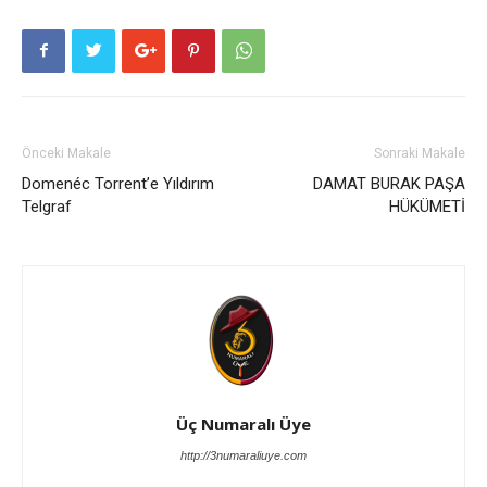
Önceki Makale
Sonraki Makale
Domenéc Torrent’e Yıldırım
DAMAT BURAK PAŞA
Telgraf
HÜKÜMETİ
Üç Numaralı Üye
http://3numaraliuye.com