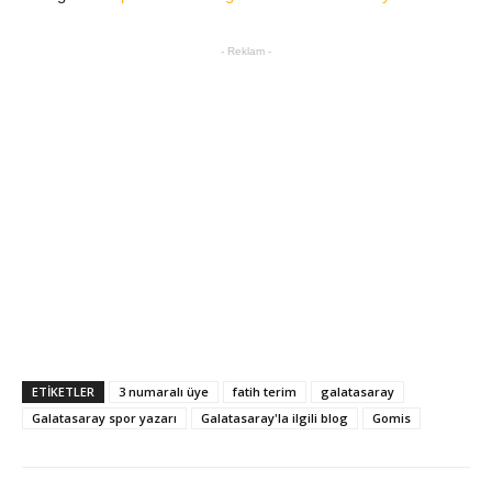
- Reklam -
ETIKETLER
3 numaralı üye
fatih terim
galatasaray
Galatasaray spor yazarı
Galatasaray'la ilgili blog
Gomis