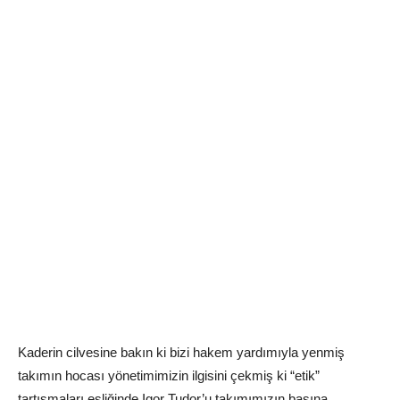
Kaderin cilvesine bakın ki bizi hakem yardımıyla yenmiş
takımın hocası yönetimimizin ilgisini çekmiş ki “etik”
tartışmaları eşliğinde Igor Tudor’u takımımızın başına