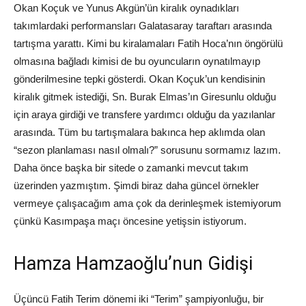
Okan Koçuk ve Yunus Akgün’ün kiralık oynadıkları
takımlardaki performansları Galatasaray taraftarı arasında
tartışma yarattı. Kimi bu kiralamaları Fatih Hoca’nın öngörülü
olmasına bağladı kimisi de bu oyuncuların oynatılmayıp
gönderilmesine tepki gösterdi. Okan Koçuk’un kendisinin
kiralık gitmek istediği, Sn. Burak Elmas’ın Giresunlu olduğu
için araya girdiği ve transfere yardımcı olduğu da yazılanlar
arasında. Tüm bu tartışmalara bakınca hep aklımda olan
“sezon planlaması nasıl olmalı?” sorusunu sormamız lazım.
Daha önce başka bir sitede o zamanki mevcut takım
üzerinden yazmıştım. Şimdi biraz daha güncel örnekler
vermeye çalışacağım ama çok da derinleşmek istemiyorum
çünkü Kasımpaşa maçı öncesine yetişsin istiyorum.
Hamza Hamzaoğlu’nun Gidişi
Üçüncü Fatih Terim dönemi iki “Terim” şampiyonluğu, bir