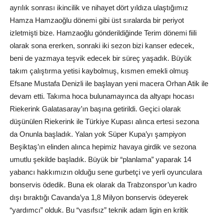
ayrılık sonrası ikincilik ve nihayet dört yıldıza ulaştığımız
Hamza Hamzaoğlu dönemi gibi üst sıralarda bir periyot
izletmişti bize. Hamzaoğlu gönderildiğinde Terim dönemi fiili
olarak sona ererken, sonraki iki sezon bizi kanser edecek,
beni de yazmaya teşvik edecek bir süreç yaşadık. Büyük
takım çalıştırma yetisi kaybolmuş, kısmen emekli olmuş
Efsane Mustafa Denizli ile başlayan yeni macera Orhan Atik ile
devam etti. Takıma hoca bulunamayınca da altyapı hocası
Riekerink Galatasaray’ın başına getirildi. Geçici olarak
düşünülen Riekerink ile Türkiye Kupası alınca ertesi sezona
da Onunla başladık. Yalan yok Süper Kupa’yı şampiyon
Beşiktaş’ın elinden alınca hepimiz havaya girdik ve sezona
umutlu şekilde başladık. Büyük bir “planlama” yaparak 14
yabancı hakkımızın olduğu sene gurbetçi ve yerli oyunculara
bonservis ödedik. Buna ek olarak da Trabzonspor’un kadro
dışı bıraktığı Cavanda’ya 1,8 Milyon bonservis ödeyerek
“yardımcı” olduk. Bu “vasıfsız” teknik adam ligin en kritik