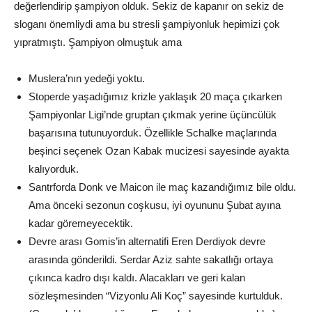
değerlendirip şampiyon olduk. Sekiz de kapanır on sekiz de
sloganı önemliydi ama bu stresli şampiyonluk hepimizi çok
yıpratmıştı. Şampiyon olmuştuk ama
Muslera’nın yedeği yoktu.
Stoperde yaşadığımız krizle yaklaşık 20 maça çıkarken
Şampiyonlar Ligi’nde gruptan çıkmak yerine üçüncülük
başarısına tutunuyorduk. Özellikle Schalke maçlarında
beşinci seçenek Ozan Kabak mucizesi sayesinde ayakta
kalıyorduk.
Santrforda Donk ve Maicon ile maç kazandığımız bile oldu.
Ama önceki sezonun coşkusu, iyi oyununu Şubat ayına
kadar göremeyecektik.
Devre arası Gomis’in alternatifi Eren Derdiyok devre
arasında gönderildi. Serdar Aziz sahte sakatlığı ortaya
çıkınca kadro dışı kaldı. Alacakları ve geri kalan
sözleşmesinden “Vizyonlu Ali Koç” sayesinde kurtulduk.