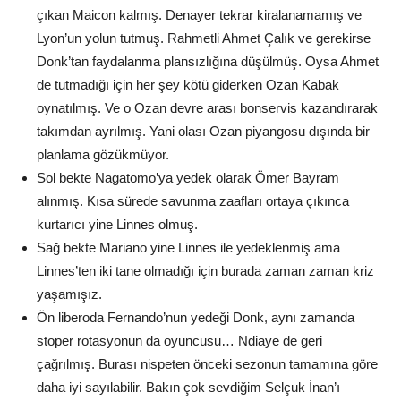
çıkan Maicon kalmış. Denayer tekrar kiralanamamış ve
Lyon’un yolun tutmuş. Rahmetli Ahmet Çalık ve gerekirse
Donk’tan faydalanma plansızlığına düşülmüş. Oysa Ahmet
de tutmadığı için her şey kötü giderken Ozan Kabak
oynatılmış. Ve o Ozan devre arası bonservis kazandırarak
takımdan ayrılmış. Yani olası Ozan piyangosu dışında bir
planlama gözükmüyor.
Sol bekte Nagatomo’ya yedek olarak Ömer Bayram
alınmış. Kısa sürede savunma zaafları ortaya çıkınca
kurtarıcı yine Linnes olmuş.
Sağ bekte Mariano yine Linnes ile yedeklenmiş ama
Linnes’ten iki tane olmadığı için burada zaman zaman kriz
yaşamışız.
Ön liberoda Fernando’nun yedeği Donk, aynı zamanda
stoper rotasyonun da oyuncusu… Ndiaye de geri
çağrılmış. Burası nispeten önceki sezonun tamamına göre
daha iyi sayılabilir. Bakın çok sevdiğim Selçuk İnan’ı