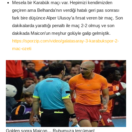
Mesela bir Karabük maçı var. Hepimizi kendimizden
geçiren ama Belhanda’nın verdiği hatalı geri pas sonrası
fark bire düşünce Alper Ulusoy’a fırsat veren bir maç. Son
dakikalarda yarattığı penaltı ile maç 2-2 olmuş ve son
dakikada Maicon’un meşhur golüyle galip gelmiştik.
https://sporzip.com/video/galatasaray-3-karabukspor-2-
mac-ozeti
Golden sonra Maicon… Ruhumuza tercüman!