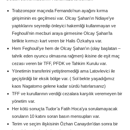
Trabzonspor maçında Fernando’nun ayağını kırma
girişiminin es geçilmesi var. Olcay Şahan’ın Ndiaye’ye
yaptıklarını seyredip önleyici hakemliği kullanmayan ve
Feghouli’nin mecburi araya girmesine Olcay Şahan’la
birlikte kırmızı kart veren bir Halis Özkahya var.
Hem Feghouli’ye hem de Olcay Şahan’ın (olay başlatan –
tahrik eden oyuncu olmasına rağmen) ikisine de eşit maç
cezası veren bir TFF, PFDK ve Tahkim Kurulu var.
Yönetimin transferini yetiştiremediği ama Latovlevici ile
geçiştirdiği bir eksik bölge var. ( Sol bekte yaşadığımız
kaos Nagatomo gelene kadar sürdü hatırlarsanız)
TFF ve kurullarının verdiği cezalara karşılık veremeyen bir
yönetim var.
Her kötü sonuçta Tudor’a Fatih Hoca’ya sorulamayacak
soruların 10 katını soran basın mensupları var.
Terim ve seçim ilişkisinin Özhan Canaydın’dan sonra bir