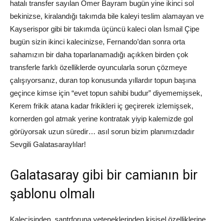
hatalı transfer sayılan Ömer Bayram bugün yine ikinci sol
bekinizse, kiralandığı takımda bile kaleyi teslim alamayan ve
Kayserispor gibi bir takımda üçüncü kaleci olan İsmail Çipe
bugün sizin ikinci kalecinizse, Fernando’dan sonra orta
sahamızın bir daha toparlanamadığı açıkken birden çok
transferle farklı özelliklerde oyuncularla sorun çözmeye
çalışıyorsanız, duran top konusunda yıllardır topun başına
geçince kimse için “evet topun sahibi budur” diyememişsek,
Kerem frikik atana kadar frikikleri iç geçirerek izlemişsek,
kornerden gol atmak yerine kontratak yiyip kalemizde gol
görüyorsak uzun süredir… asıl sorun bizim planımızdadır
Sevgili Galatasaraylılar!
Galatasaray gibi bir camianın bir
şablonu olmalı
Kalecisinden, santrforuna yeteneklerinden kişisel özelliklerine