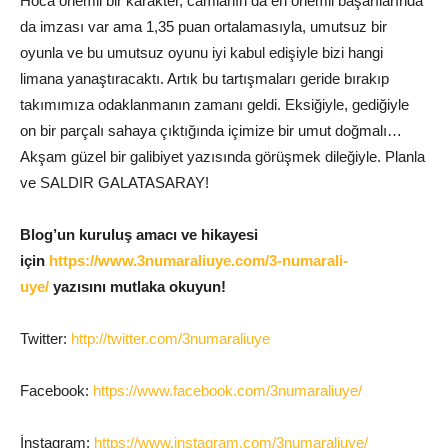
Hoca önemli bir karakter, camianın da en önemli başarılarında
da imzası var ama 1,35 puan ortalamasıyla, umutsuz bir
oyunla ve bu umutsuz oyunu iyi kabul edişiyle bizi hangi
limana yanaştıracaktı. Artık bu tartışmaları geride bırakıp
takımımıza odaklanmanın zamanı geldi. Eksiğiyle, gediğiyle
on bir parçalı sahaya çıktığında içimize bir umut doğmalı…
Akşam güzel bir galibiyet yazısında görüşmek dileğiyle. Planla
ve SALDIR GALATASARAY!
Blog’un kuruluş amacı ve hikayesi
için
https://www.3numaraliuye.com/3-numarali-
uye/
yazısını mutlaka okuyun!
Twitter:
http://twitter.com/3numaraliuye
Facebook:
https://www.facebook.com/3numaraliuye/
İnstagram:
https://www.instagram.com/3numaraliuye/