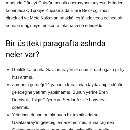
maçında Cüneyt Çakır’ın penaltı operasyonu sayesinde ligden
koparılacak, Türkiye Kupasına da Emre Belözoğlu’nun
dirsekleri ve Mete Kalkavan ortaklığı eşliğinde veda edince bir
sonraki mağlubiyetten sonra takıma veda edecekti.
Bir üstteki paragrafta aslında
neler var?
Günlük kararlarla Galatasaray’ın ekonomik darboğaza gidiş
hızı artmış.
Zamanın gerçeği 14 yabancı kuralından faydalanıp kulübün
geleceğine yatırım yapılmamış. Bunun yerine Eren
Derdiyok, Tolga Ciğerci ve Serdar Aziz’e bonservis
ödenmiş.
Yeterince donanımı olmayan bir teknik adama
Galatasaray’ın geleceği emanet edilmiş. Buna rağmen
Galatasaray ismiyle, markasıyla, geleneğiyle, tribün