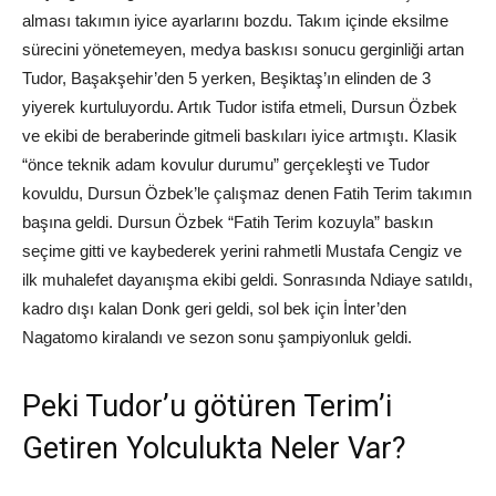
alması takımın iyice ayarlarını bozdu. Takım içinde eksilme
sürecini yönetemeyen, medya baskısı sonucu gerginliği artan
Tudor, Başakşehir’den 5 yerken, Beşiktaş’ın elinden de 3
yiyerek kurtuluyordu. Artık Tudor istifa etmeli, Dursun Özbek
ve ekibi de beraberinde gitmeli baskıları iyice artmıştı. Klasik
“önce teknik adam kovulur durumu” gerçekleşti ve Tudor
kovuldu, Dursun Özbek’le çalışmaz denen Fatih Terim takımın
başına geldi. Dursun Özbek “Fatih Terim kozuyla” baskın
seçime gitti ve kaybederek yerini rahmetli Mustafa Cengiz ve
ilk muhalefet dayanışma ekibi geldi. Sonrasında Ndiaye satıldı,
kadro dışı kalan Donk geri geldi, sol bek için İnter’den
Nagatomo kiralandı ve sezon sonu şampiyonluk geldi.
Peki Tudor’u götüren Terim’i
Getiren Yolculukta Neler Var?