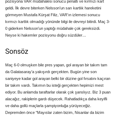
pozisyona VAR müdahalesi sonucu penaltı ve kırmızı kart
geldi. İlk devre biterken Nelsson’un sarı kartlık hareketini
görmeyen Mustafa Kürşat Filiz, VAR’ın izlemesi sonucu
kırmızı kartlık olmadığı yönünde bilgi ile devreyi bitirdi. Maç 3-
0 giderken Nelsson’un yaptığı müdahale çok gereksizdi.
Neyse ki hakemler pozisyonu doğru süzdüler…
Sonsöz
Maç 6-0 olmuşken bile pres yapan, gol arayan bir takım tam
da Galatasaray’a yakışırdı gerçekten. Bugün yine son
saniyeye kadar gol arayan belki bir düzine gol fırsatını kaçıran
bir takım vardı. Takımın bu isteği gerçekten hepimizi mest
ediyor. Bu anlamda taraftarlar olarak çok şanslıyız. Biz 3 puan
alacağız, rakiplerin gardı düşecek. Rahatladıkça daha keyifli
ve daha gollü maçlarla şampiyonluğa yürüyeceğiz.
Depremden önce “Mayıslar zaten bizim, Nisanlar da bizim