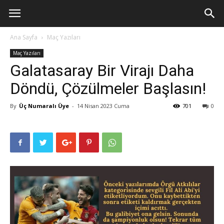
Ana Sayfa
Maç Yazıları
Maç Yazıları
Galatasaray Bir Virajı Daha
Döndü, Çözülmeler Başlasın!
By
Üç Numaralı Üye
-
14 Nisan 2023 Cuma
701
0