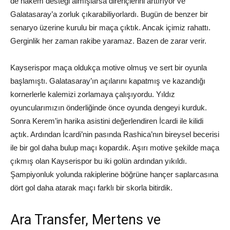
de hakem desteği almışlarsa dirençlerini arttırıyor ve
Galatasaray’a zorluk çıkarabiliyorlardı. Bugün de benzer bir
senaryo üzerine kurulu bir maça çıktık. Ancak içimiz rahattı.
Gerginlik her zaman rakibe yaramaz. Bazen de zarar verir.
Kayserispor maça oldukça motive olmuş ve sert bir oyunla
başlamıştı. Galatasaray’ın açılarını kapatmış ve kazandığı
kornerlerle kalemizi zorlamaya çalışıyordu. Yıldız
oyuncularımızın önderliğinde önce oyunda dengeyi kurduk.
Sonra Kerem’in harika asistini değerlendiren İcardi ile kilidi
açtık. Ardından İcardi’nin pasında Rashica’nın bireysel becerisi
ile bir gol daha bulup maçı kopardık. Aşırı motive şekilde maça
çıkmış olan Kayserispor bu iki golün ardından yıkıldı.
Şampiyonluk yolunda rakiplerine böğrüne hançer saplarcasına
dört gol daha atarak maçı farklı bir skorla bitirdik.
Ara Transfer, Mertens ve