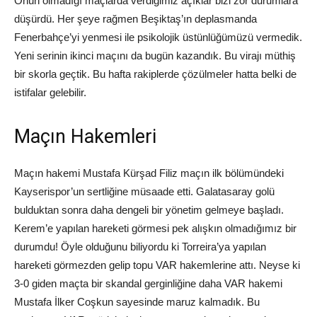
Onun olmadığı maçlarda verdiğimiz açıklar bizi zor durumlara
düşürdü. Her şeye rağmen Beşiktaş’ın deplasmanda
Fenerbahçe’yi yenmesi ile psikolojik üstünlüğümüzü vermedik.
Yeni serinin ikinci maçını da bugün kazandık. Bu virajı müthiş
bir skorla geçtik. Bu hafta rakiplerde çözülmeler hatta belki de
istifalar gelebilir.
Maçın Hakemleri
Maçın hakemi Mustafa Kürşad Filiz maçın ilk bölümündeki
Kayserispor’un sertliğine müsaade etti. Galatasaray golü
bulduktan sonra daha dengeli bir yönetim gelmeye başladı.
Kerem’e yapılan hareketi görmesi pek alışkın olmadığımız bir
durumdu! Öyle olduğunu biliyordu ki Torreira’ya yapılan
hareketi görmezden gelip topu VAR hakemlerine attı. Neyse ki
3-0 giden maçta bir skandal gerginliğine daha VAR hakemi
Mustafa İlker Coşkun sayesinde maruz kalmadık. Bu