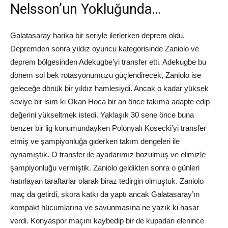
Nelsson’un Yokluğunda…
Galatasaray harika bir seriyle ilerlerken deprem oldu.
Depremden sonra yıldız oyuncu kategorisinde Zaniolo ve
deprem bölgesinden Adekugbe’yi transfer etti. Adekugbe bu
dönem sol bek rotasyonumuzu güçlendirecek, Zaniolo ise
geleceğe dönük bir yıldız hamlesiydi. Ancak o kadar yüksek
seviye bir isim ki Okan Hoca bir an önce takıma adapte edip
değerini yükseltmek istedi. Yaklaşık 30 sene önce buna
benzer bir lig konumundayken Polonyalı Kosecki’yi transfer
etmiş ve şampiyonluğa giderken takım dengeleri ile
oynamıştık. O transfer ile ayarlarımız bozulmuş ve elimizle
şampiyonluğu vermiştik. Zaniolo geldikten sonra o günleri
hatırlayan taraftarlar olarak biraz tedirgin olmuştuk. Zaniolo
maç da getirdi, skora katkı da yaptı ancak Galatasaray’ın
kompakt hücumlarına ve savunmasına ne yazık ki hasar
verdi. Konyaspor maçını kaybedip bir de kupadan elenince