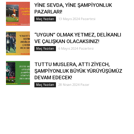
YİNE SEVDA, YİNE ŞAMPİYONLUK
PAZARLARI!
13 Mayıs 2024 Pazartesi
Maç Yazıları
“UYGUN” OLMAK YETMEZ, DELİKANLI
VE ÇALIŞKAN OLACAKSINIZ!
6 Mayıs 2024 Pazartesi
Maç Yazıları
TUTTU MUSLERA, ATTI ZİYECH,
ŞAMPİYONLUK BÜYÜK YÜRÜYÜŞÜMÜZ
DEVAM EDECEK!
28 Nisan 2024 Pazar
Maç Yazıları