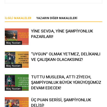
İLGILI MAKALELER
YAZARIN DIĞER MAKALELERI
YİNE SEVDA, YİNE ŞAMPİYONLUK
PAZARLARI!
Maç Yazıları
“UYGUN” OLMAK YETMEZ, DELİKANLI
VE ÇALIŞKAN OLACAKSINIZ!
Maç Yazıları
TUTTU MUSLERA, ATTI ZİYECH,
ŞAMPİYONLUK BÜYÜK YÜRÜYÜŞÜMÜZ
DEVAM EDECEK!
Maç Yazıları
ÜÇ PUAN SERİSİ, ŞAMPİYONLUK
DELİSİ!