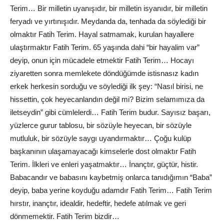
Terim… Bir milletin uyanışıdır, bir milletin isyanıdır, bir milletin
feryadı ve yırtınışıdır. Meydanda da, tenhada da söylediği bir
olmaktır Fatih Terim. Hayal satmamak, kurulan hayallere
ulaştırmaktır Fatih Terim. 65 yaşında dahi “bir hayalim var”
deyip, onun için mücadele etmektir Fatih Terim… Hocayı
ziyaretten sonra memlekete döndüğümde istisnasız kadın
erkek herkesin sorduğu ve söylediği ilk şey: “Nasıl birisi, ne
hissettin, çok heyecanlandın değil mi? Bizim selamımıza da
iletseydin” gibi cümlelerdi… Fatih Terim budur. Sayısız başarı,
yüzlerce gurur tablosu, bir sözüyle heyecan, bir sözüyle
mutluluk, bir sözüyle saygı uyandırmaktır… Çoğu kulüp
başkanının ulaşamayacağı kimselerle dost olmaktır Fatih
Terim. İlkleri ve enleri yaşatmaktır… İnançtır, güçtür, histir.
Babacandır ve babasını kaybetmiş onlarca tanıdığımın “Baba”
deyip, baba yerine koyduğu adamdır Fatih Terim… Fatih Terim
hırstır, inançtır, idealdir, hedeftir, hedefe atılmak ve geri
dönmemektir. Fatih Terim bizdir…