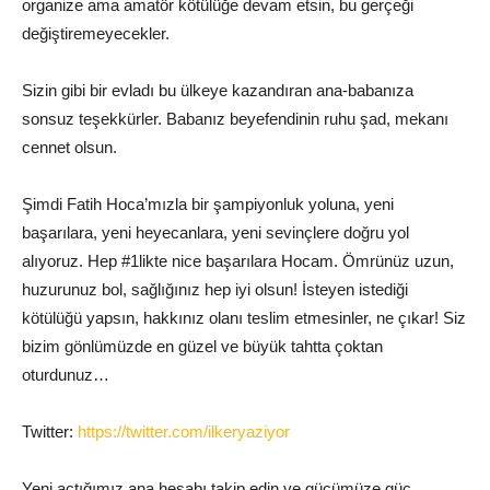
organize ama amatör kötülüğe devam etsin, bu gerçeği
değiştiremeyecekler.
Sizin gibi bir evladı bu ülkeye kazandıran ana-babanıza
sonsuz teşekkürler. Babanız beyefendinin ruhu şad, mekanı
cennet olsun.
Şimdi Fatih Hoca’mızla bir şampiyonluk yoluna, yeni
başarılara, yeni heyecanlara, yeni sevinçlere doğru yol
alıyoruz. Hep #1likte nice başarılara Hocam. Ömrünüz uzun,
huzurunuz bol, sağlığınız hep iyi olsun! İsteyen istediği
kötülüğü yapsın, hakkınız olanı teslim etmesinler, ne çıkar! Siz
bizim gönlümüzde en güzel ve büyük tahtta çoktan
oturdunuz…
Twitter:
https://twitter.com/ilkeryaziyor
Yeni açtığımız ana hesabı takip edin ve gücümüze güç