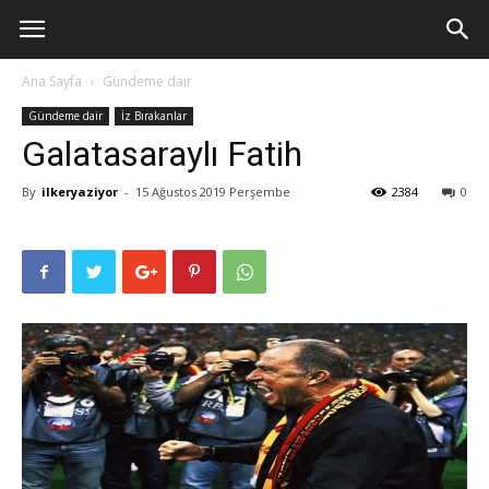
Ana Sayfa
Gündeme dair
Gündeme dair
İz Bırakanlar
Galatasaraylı Fatih
By
ilkeryaziyor
-
15 Ağustos 2019 Perşembe
2384
0