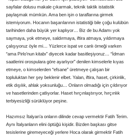
sayfalar dolusu makale çıkarmak, teknik taktik istatistik
paylaşmak mümkün. Ama ben işin o taraflarına girmek
istemiyorum. Hocanın başarılarının istatistiği bile çoğu kulübün
tarihinden daha büyük yer kaplıyor… Biz de bu Adamı yok
saymaya, yok etmeye, saldırmaya, iftira atmaya, yıldırmaya
çalışıyoruz öyle mi… Yüzlerce ispat ve canlı örneği varken
“ama Pirlo’nun kitabı” diyecek kadar basitleşiyoruz… “İdman
saatlerini orospulara göre ayarlıyor” denilen kimselerle kıyas
etmeye, o kimselerden “efsane” üretmeye çalışan bir
topluluktan her şey beklenir elbet. Yalan, iftira, haset, çirkinlik,
etik dışılık, ahlak yoksunluğu… Onların olmadığı için çıldırıyor
ve hasetlerinden çatlıyorlar. Haset hırçınlaştırıyor, hırçınlık
terbiyesizliği sürüklüyor peşine.
Hazımsız İtalyan’a onların dilinde cevap vermektir Fatih Terim.
Aynı İtalyanların elini öptüğü kişidir. Bizden başkası gitse
tesislerine giremeyeceği yerlere Hoca olarak girmektir Fatih