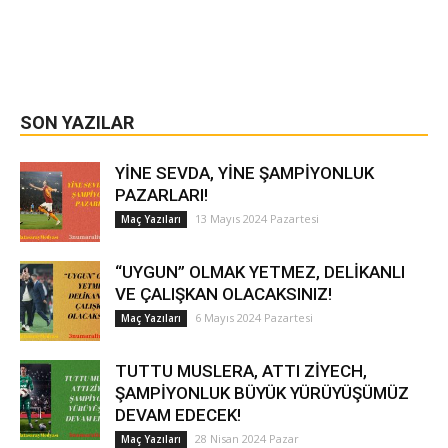
SON YAZILAR
YİNE SEVDA, YİNE ŞAMPİYONLUK
PAZARLARI!
13 Mayıs 2024 Pazartesi
Maç Yazıları
“UYGUN” OLMAK YETMEZ, DELİKANLI
VE ÇALIŞKAN OLACAKSINIZ!
6 Mayıs 2024 Pazartesi
Maç Yazıları
TUTTU MUSLERA, ATTI ZİYECH,
ŞAMPİYONLUK BÜYÜK YÜRÜYÜŞÜMÜZ
DEVAM EDECEK!
28 Nisan 2024 Pazar
Maç Yazıları