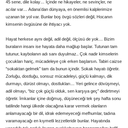
45 sene, dile kolay… İçinde ne hikayeler, ne sevinçler, ne
acılar var… Adana’dan dünyaya, en önemlisi kalplerimize
uzanan bir yol var. Bunlar boş övgü sözleri değil, Hocanın
kimsenin övgüsüne de ihtiyacı yok.
Hayat herkese aynı değil, adil değil, ölçüsü de yok… Bizim
buraların insanı ise hayata daha mağlup başlar. Tutunan tam
tutunur, kaybolanın adı sanı duyulmaz.. Çok nadir kimselerin
çocukları hariç, mücadeleye çok erken başlarsın. Tabiri caizse
“sokaktan gelmek” tam da bunun içindir. Sokak hayatı öğretir.
Zorluğu, dostluğu, sonsuz mücadeleyi, güçlü kalmayı, dik
durmayı, dürüst olmayı, dostlukları… Yeri gelince dövüşmeyi,
adil olmayı, “biz çok güçlü olduk, sen karşıya geç” dedirtmeyi
öğretir. İmkanlar içine doğmuş, düşüneceği tek şey hafta sonu
tatilinde hangi ülkede olacağına karar vermek olanların
anlamayacağı bir dil, idrak edemeyeceği mefhumlar, tadına
varamayacağı en kıymetli lezzetleridir bunlar. Hayatında