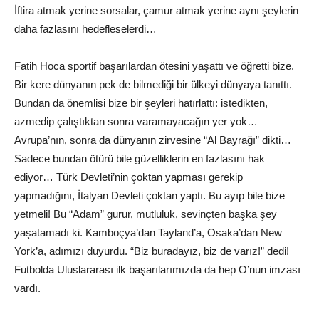
İftira atmak yerine sorsalar, çamur atmak yerine aynı şeylerin
daha fazlasını hedefleselerdi…
Fatih Hoca sportif başarılardan ötesini yaşattı ve öğretti bize.
Bir kere dünyanın pek de bilmediği bir ülkeyi dünyaya tanıttı.
Bundan da önemlisi bize bir şeyleri hatırlattı: istedikten,
azmedip çalıştıktan sonra varamayacağın yer yok…
Avrupa’nın, sonra da dünyanın zirvesine “Al Bayrağı” dikti…
Sadece bundan ötürü bile güzelliklerin en fazlasını hak
ediyor… Türk Devleti’nin çoktan yapması gerekip
yapmadığını, İtalyan Devleti çoktan yaptı. Bu ayıp bile bize
yetmeli! Bu “Adam” gurur, mutluluk, sevinçten başka şey
yaşatamadı ki. Kamboçya’dan Tayland’a, Osaka’dan New
York’a, adımızı duyurdu. “Biz buradayız, biz de varız!” dedi!
Futbolda Uluslararası ilk başarılarımızda da hep O’nun imzası
vardı.