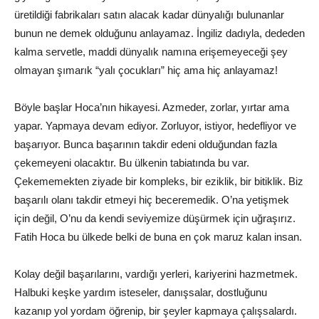
üretildiği fabrikaları satın alacak kadar dünyalığı bulunanlar
bunun ne demek olduğunu anlayamaz. İngiliz dadıyla, dededen
kalma servetle, maddi dünyalık namına erişemeyeceği şey
olmayan şımarık “yalı çocukları” hiç ama hiç anlayamaz!
Böyle başlar Hoca’nın hikayesi. Azmeder, zorlar, yırtar ama
yapar. Yapmaya devam ediyor. Zorluyor, istiyor, hedefliyor ve
başarıyor. Bunca başarının takdir edeni olduğundan fazla
çekemeyeni olacaktır. Bu ülkenin tabiatında bu var.
Çekememekten ziyade bir kompleks, bir eziklik, bir bitiklik. Biz
başarılı olanı takdir etmeyi hiç beceremedik. O’na yetişmek
için değil, O’nu da kendi seviyemize düşürmek için uğraşırız.
Fatih Hoca bu ülkede belki de buna en çok maruz kalan insan.
Kolay değil başarılarını, vardığı yerleri, kariyerini hazmetmek.
Halbuki keşke yardım isteseler, danışsalar, dostluğunu
kazanıp yol yordam öğrenip, bir şeyler kapmaya çalışsalardı.