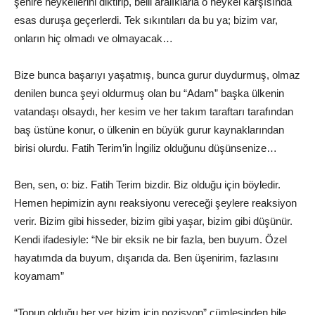
şehire heykellerini diktirip, belli aralıklarla o heykel karşısında
esas duruşa geçerlerdi. Tek sıkıntıları da bu ya; bizim var,
onların hiç olmadı ve olmayacak…
Bize bunca başarıyı yaşatmış, bunca gurur duydurmuş, olmaz
denilen bunca şeyi oldurmuş olan bu “Adam” başka ülkenin
vatandaşı olsaydı, her kesim ve her takım taraftarı tarafından
baş üstüne konur, o ülkenin en büyük gurur kaynaklarından
birisi olurdu. Fatih Terim’in İngiliz olduğunu düşünsenize…
Ben, sen, o: biz. Fatih Terim bizdir. Biz olduğu için böyledir.
Hemen hepimizin aynı reaksiyonu vereceği şeylere reaksiyon
verir. Bizim gibi hisseder, bizim gibi yaşar, bizim gibi düşünür.
Kendi ifadesiyle: “Ne bir eksik ne bir fazla, ben buyum. Özel
hayatımda da buyum, dışarıda da. Ben üşenirim, fazlasını
koyamam”
“Topun olduğu her yer bizim için pozisyon” cümlesinden bile