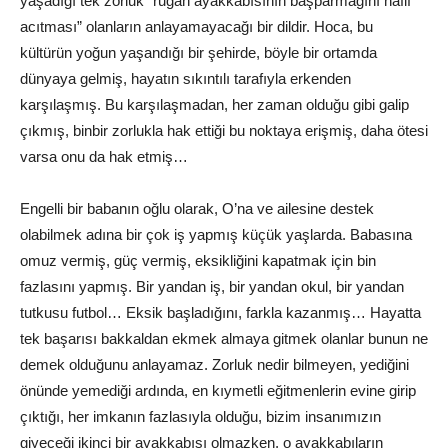
yaşadığı tek zorluk “rugan ayakkabısının başparmağını hafif
acıtması” olanların anlayamayacağı bir dildir. Hoca, bu
kültürün yoğun yaşandığı bir şehirde, böyle bir ortamda
dünyaya gelmiş, hayatın sıkıntılı tarafıyla erkenden
karşılaşmış. Bu karşılaşmadan, her zaman olduğu gibi galip
çıkmış, binbir zorlukla hak ettiği bu noktaya erişmiş, daha ötesi
varsa onu da hak etmiş…
Engelli bir babanın oğlu olarak, O’na ve ailesine destek
olabilmek adına bir çok iş yapmış küçük yaşlarda. Babasına
omuz vermiş, güç vermiş, eksikliğini kapatmak için bin
fazlasını yapmış. Bir yandan iş, bir yandan okul, bir yandan
tutkusu futbol… Eksik başladığını, farkla kazanmış… Hayatta
tek başarısı bakkaldan ekmek almaya gitmek olanlar bunun ne
demek olduğunu anlayamaz. Zorluk nedir bilmeyen, yediğini
önünde yemediği ardında, en kıymetli eğitmenlerin evine girip
çıktığı, her imkanın fazlasıyla olduğu, bizim insanımızın
giyeceği ikinci bir ayakkabısı olmazken, o ayakkabıların