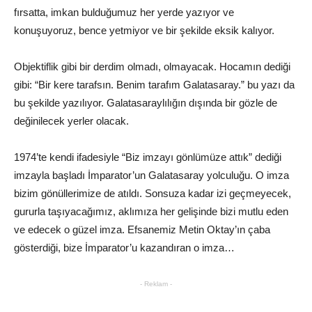
fırsatta, imkan bulduğumuz her yerde yazıyor ve
konuşuyoruz, bence yetmiyor ve bir şekilde eksik kalıyor.
Objektiflik gibi bir derdim olmadı, olmayacak. Hocamın dediği
gibi: “Bir kere tarafsın. Benim tarafım Galatasaray.” bu yazı da
bu şekilde yazılıyor. Galatasaraylılığın dışında bir gözle de
değinilecek yerler olacak.
1974’te kendi ifadesiyle “Biz imzayı gönlümüze attık” dediği
imzayla başladı İmparator’un Galatasaray yolculuğu. O imza
bizim gönüllerimize de atıldı. Sonsuza kadar izi geçmeyecek,
gururla taşıyacağımız, aklımıza her gelişinde bizi mutlu eden
ve edecek o güzel imza. Efsanemiz Metin Oktay’ın çaba
gösterdiği, bize İmparator’u kazandıran o imza…
- Reklam -