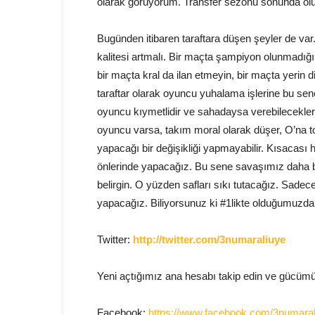
olarak görüyorum. Transfer sezonu sonunda olu
Bugünden itibaren taraftara düşen şeyler de var.
kalitesi artmalı. Bir maçta şampiyon olunmadığ
bir maçta kral da ilan etmeyin, bir maçta yerin
taraftar olarak oyuncu yuhalama işlerine bu sen
oyuncu kıymetlidir ve sahadaysa verebilecekleri v
oyuncu varsa, takım moral olarak düşer, O’na
yapacağı bir değişikliği yapmayabilir. Kısacası
önlerinde yapacağız. Bu sene savaşımız daha b
belirgin. O yüzden safları sıkı tutacağız. Sade
yapacağız. Biliyorsunuz ki #1likte olduğumuz
Twitter:
http://twitter.com/3numaraliuye
Yeni açtığımız ana hesabı takip edin ve gücüm
Facebook:
https://www.facebook.com/3numaral