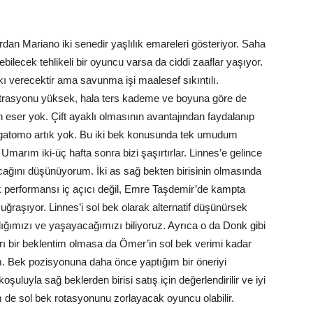
ardan Mariano iki senedir yaşlılık emareleri gösteriyor. Saha
lecek tehlikeli bir oyuncu varsa da ciddi zaaflar yaşıyor.
ı verecektir ama savunma işi maalesef sıkıntılı.
trasyonu yüksek, hala ters kademe ve boyuna göre de
n eser yok. Çift ayaklı olmasının avantajından faydalanıp
gatomo artık yok. Bu iki bek konusunda tek umudum
marım iki-üç hafta sonra bizi şaşırtırlar. Linnes’e gelince
acağını düşünüyorum. İki as sağ bekten birisinin olmasında
k performansı iç açıcı değil, Emre Taşdemir’de kampta
uğraşıyor. Linnes’i sol bek olarak alternatif düşünürsek
ığımızı ve yaşayacağımızı biliyoruz. Ayrıca o da Donk gibi
rı bir beklentim olmasa da Ömer’in sol bek verimi kadar
Bek pozisyonuna daha önce yaptığım bir öneriyi
uluyla sağ beklerden birisi satış için değerlendirilir ve iyi
de sol bek rotasyonunu zorlayacak oyuncu olabilir.