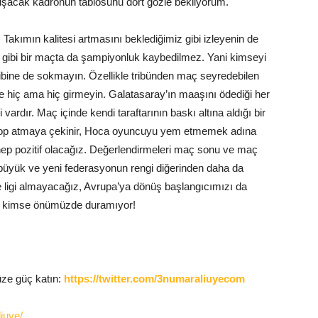
şacak kadronun tablosunu dört gözle bekliyorum.
 Takımın kalitesi artmasını beklediğimiz gibi izleyenin de
ı gibi bir maçta da şampiyonluk kaybedilmez. Yani kimseyi
 dibine de sokmayın. Özellikle tribünden maç seyredebilen
e hiç ama hiç girmeyin. Galatasaray’ın maaşını ödediği her
ardır. Maç içinde kendi taraftarının baskı altına aldığı bir
 top atmaya çekinir, Hoca oyuncuyu yem etmemek adına
 hep pozitif olacağız. Değerlendirmeleri maç sonu ve maç
üyük ve yeni federasyonun rengi diğerinden daha da
ce ligi almayacağız, Avrupa’ya dönüş başlangıcımızı da
da kimse önümüzde duramıyor!
üze güç katın:
https://twitter.com/3numaraliuyecom
iuye/