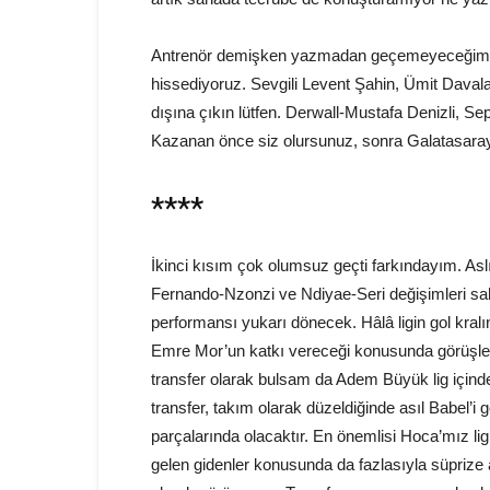
Antrenör demişken yazmadan geçemeyeceğim. Ya
hissediyoruz. Sevgili Levent Şahin, Ümit Daval
dışına çıkın lütfen. Derwall-Mustafa Denizli, Sep
Kazanan önce siz olursunuz, sonra Galatasaray
****
İkinci kısım çok olumsuz geçti farkındayım. As
Fernando-Nzonzi ve Ndiyae-Seri değişimleri 
performansı yukarı dönecek. Hâlâ ligin gol kralı
Emre Mor’un katkı vereceği konusunda görüşleri
transfer olarak bulsam da Adem Büyük lig içinde
transfer, takım olarak düzeldiğinde asıl Babel
parçalarında olacaktır. En önemlisi Hoca’mız lig
gelen gidenler konusunda da fazlasıyla süprize