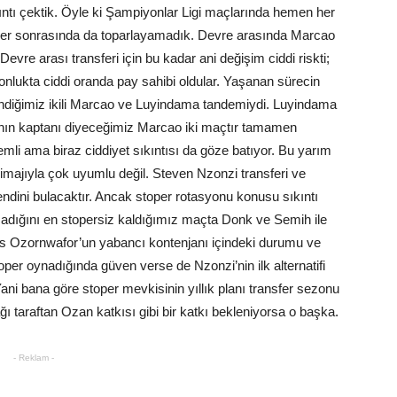
ntı çektik. Öyle ki Şampiyonlar Ligi maçlarında hemen her
goller sonrasında da toparlayamadık. Devre arasında Marcao
Devre arası transferi için bu kadar ani değişim ciddi riskti;
nlukta ciddi oranda pay sahibi oldular. Yaşanan sürecin
vendiğimiz ikili Marcao ve Luyindama tandemiydi. Luyindama
ın kaptanı diyeceğimiz Marcao iki maçtır tamamen
mli ama biraz ciddiyet sıkıntısı da göze batıyor. Bu yarım
imajıyla çok uyumlu değil. Steven Nzonzi transferi ve
ini bulacaktır. Ancak stoper rotasyonu konusu sıkıntı
madığını en stopersiz kaldığımız maçta Donk ve Semih ile
s Ozornwafor’un yabancı kontenjanı içindeki durumu ve
toper oynadığında güven verse de Nzonzi’nin ilk alternatifi
Yani bana göre stoper mevkisinin yıllık planı transfer sezonu
ğı taraftan Ozan katkısı gibi bir katkı bekleniyorsa o başka.
- Reklam -