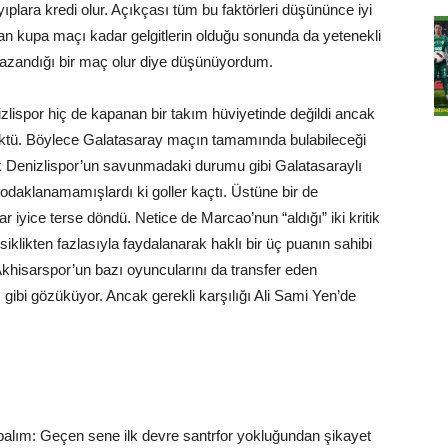
ıplara kredi olur. Açıkçası tüm bu faktörleri düşününce iyi
an kupa maçı kadar gelgitlerin olduğu sonunda da yetenekli
kazandığı bir maç olur diye düşünüyordum.
lispor hiç de kapanan bir takım hüviyetinde değildi ancak
ktü. Böylece Galatasaray maçın tamamında bulabileceği
 Denizlispor’un savunmadaki durumu gibi Galatasaraylı
odaklanamamışlardı ki goller kaçtı. Üstüne bir de
r iyice terse döndü. Netice de Marcao’nun “aldığı” iki kritik
siklikten fazlasıyla faydalanarak haklı bir üç puanın sahibi
 Akhisarspor’un bazı oyuncularını da transfer eden
 gibi gözüküyor. Ancak gerekli karşılığı Ali Sami Yen’de
palım: Geçen sene ilk devre santrfor yokluğundan şikayet