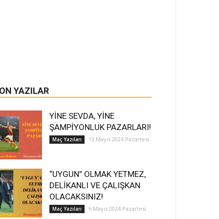
ON YAZILAR
YİNE SEVDA, YİNE
ŞAMPİYONLUK PAZARLARI!
13 Mayıs 2024 Pazartesi
Maç Yazıları
“UYGUN” OLMAK YETMEZ,
DELİKANLI VE ÇALIŞKAN
OLACAKSINIZ!
6 Mayıs 2024 Pazartesi
Maç Yazıları