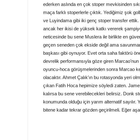
ederken aslında en çok stoper mevkisinden sıkı
maça farklı stoperlerle çıktık. Yediğimiz şok 
ve Luyindama gibi iki genç stoper transfer ettik. 
ancak her ikisi de yüksek katkı vererek şampiyo
neticesinde bu sene Muslera ile birlikte en gü
geçen seneden çok ekside değil ama savunman
başkası gibi oynuyor. Evet orta saha faktörü öne
devrelik performansıyla göze giren Marcao’nun 
oyuncu-hoca görüşmelerinden sonra Marcao kend
olacaktır. Ahmet Çalık’ın bu rotasyonda yeri ol
çıkan Fatih Hoca hepimize söyledi zaten. Jame
kalırsa bu sene verebilecekleri belirsiz. Donk s
konumunda olduğu için yarım alternatif sayılır. 
bitene kadar tekrar gözden geçirilmeli. Eğer aşa