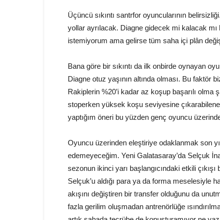
Üçüncü sıkıntı santrfor oyuncularının belirsizliği
yollar ayrılacak. Diagne gidecek mi kalacak mı
istemiyorum ama gelirse tüm saha içi plân deği
Bana göre bir sıkıntı da ilk onbirde oynayan 
Diagne otuz yaşının altında olması. Bu faktör bi
Rakiplerin %20’i kadar az koşup başarılı olma ş
stoperken yüksek koşu seviyesine çıkarabilene
yaptığım öneri bu yüzden genç oyuncu üzerind
Oyuncu üzerinden eleştiriye odaklanmak son yı
edemeyeceğim. Yeni Galatasaray’da Selçuk İnan
sezonun ikinci yarı başlangıcındaki etkili çıkı
Selçuk’u aldığı para ya da forma meselesiyle hat
akışını değiştiren bir transfer olduğunu da un
fazla gerilim oluşmadan antrenörlüğe ısındırılma
artık sahada tecrübe de konuşturamıyor ne yazı