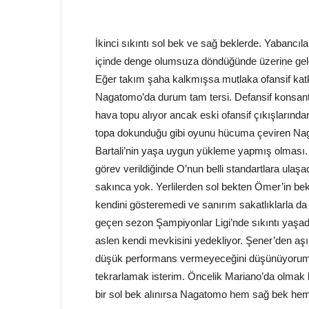
İkinci sıkıntı sol bek ve sağ beklerde. Yabancıl
içinde denge olumsuza döndüğünde üzerine gelebi
Eğer takım şaha kalkmışsa mutlaka ofansif katk
Nagatomo’da durum tam tersi. Defansif konsan
hava topu alıyor ancak eski ofansif çıkışlarında
topa dokunduğu gibi oyunu hücuma çeviren Na
Bartali’nin yaşa uygun yükleme yapmış olması. U
görev verildiğinde O’nun belli standartlara ulaş
sakınca yok. Yerlilerden sol bekten Ömer’in be
kendini gösteremedi ve sanırım sakatlıklarla da 
geçen sezon Şampiyonlar Ligi’nde sıkıntı yaşad
aslen kendi mevkisini yedekliyor. Şener’den aşı
düşük performans vermeyeceğini düşünüyorum. 
tekrarlamak isterim. Öncelik Mariano’da olmak koş
bir sol bek alınırsa Nagatomo hem sağ bek hem 