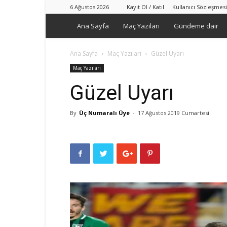
6 Ağustos 2026
Kayıt Ol / Katıl
Kullanıcı Sözleşmesi
Ana Sayfa
Maç Yazıları
Gündeme dair
Ana Sayfa
Maç Yazıları
Güzel Uyarı
Maç Yazıları
Güzel Uyarı
By
Üç Numaralı Üye
-
17 Ağustos 2019 Cumartesi