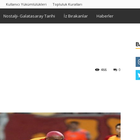
Kullanıcı Yükümlülükleri
Topluluk Kuralları
Nostalji- Galatasaray Tarihi
İz Bırakanlar
Haberler
B
466
0