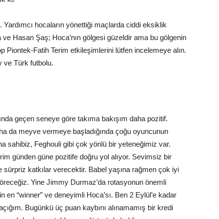
rdımcı hocaların yönettiği maçlarda ciddi eksiklik
a ve Hasan Şaş; Hoca’nın gölgesi güzeldir ama bu gölgenin
p Piontek-Fatih Terim etkileşimlerini lütfen incelemeye alın.
 ve Türk futbolu.
lında geçen seneye göre takıma bakışım daha pozitif.
saha da meyve vermeye başladığında çoğu oyuncunun
na sahibiz, Feghouli gibi çok yönlü bir yeteneğimiz var.
m günden güne pozitife doğru yol alıyor. Sevimsiz bir
 sürpriz katkılar verecektir. Babel yaşına rağmen çok iyi
’i göreceğiz. Yine Jimmy Durmaz’da rotasyonun önemli
in en “winner” ve deneyimli Hoca’sı. Ben 2 Eylül’e kadar
 açığım. Bugünkü üç puan kaybını alınamamış bir kredi