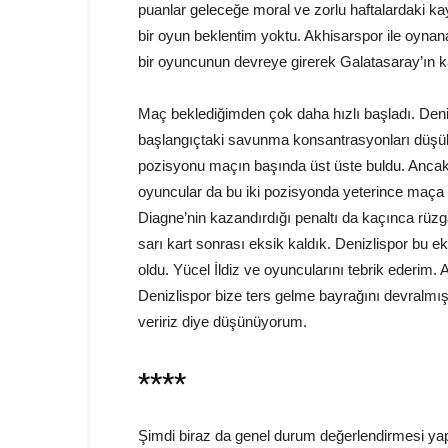
puanlar geleceğe moral ve zorlu haftalardaki kay
bir oyun beklentim yoktu. Akhisarspor ile oynan
bir oyuncunun devreye girerek Galatasaray’ın 
Maç beklediğimden çok daha hızlı başladı. Deniz
başlangıçtaki savunma konsantrasyonları düşü
pozisyonu maçın başında üst üste buldu. Ancak
oyuncular da bu iki pozisyonda yeterince maça 
Diagne’nin kazandırdığı penaltı da kaçınca rüzga
sarı kart sonrası eksik kaldık. Denizlispor bu ek
oldu. Yücel İldiz ve oyuncularını tebrik ederim.
Denizlispor bize ters gelme bayrağını devralmış
veririz diye düşünüyorum.
****
Şimdi biraz da genel durum değerlendirmesi ya