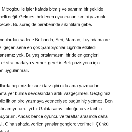
. Mitroglou ile işler kafada bitmiş ve sanırım bir şekilde
 belli değil. Gelmesi beklenen oyuncunun ismini yazmak
şecek. Bu süreç de beraberinde sıkıntılara gebe.
oyunculardan sadece Belhanda, Seri, Marcao, Luyindama ve
zi geçen sene en çok Şampiyonlar Ligi’nde etkiledi.
ansımız yok. Bu yaş ortalamasını bir de en gençleri
 ekstra madalya vermek gerekir. Bek pozisyonu için
en uygulanmalı.
llarda hepimizde sanki tarz gibi oldu ama yazmadan
’a yer bulma sevdasından artık vazgeçilmeli. Geçtiğimiz
şı bile ilk on bire yazmaya yetmediyse bugün hiç yetmez. Ben
ırlamıyorum. İyi bir Galatasaraylı olduğunu ve tarihin
utmuyorum. Ancak bence oyuncu ve taraftar arasında daha
lı. O’na sahada verilen şanslar gençlere verilmeli. Çünkü
k ki!