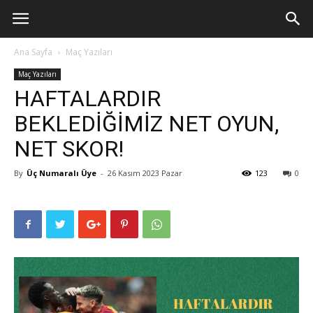
Ana Sayfa
Maç Yazıları
Maç Yazıları
HAFTALARDIR
BEKLEDİĞİMİZ NET OYUN,
NET SKOR!
By
Üç Numaralı Üye
-
26 Kasım 2023 Pazar
123
0