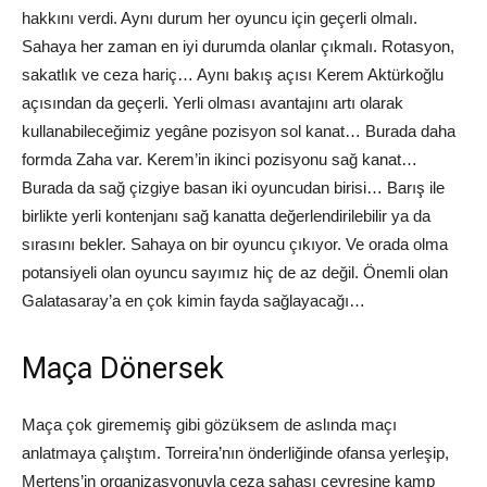
hakkını verdi. Aynı durum her oyuncu için geçerli olmalı.
Sahaya her zaman en iyi durumda olanlar çıkmalı. Rotasyon,
sakatlık ve ceza hariç… Aynı bakış açısı Kerem Aktürkoğlu
açısından da geçerli. Yerli olması avantajını artı olarak
kullanabileceğimiz yegâne pozisyon sol kanat… Burada daha
formda Zaha var. Kerem’in ikinci pozisyonu sağ kanat…
Burada da sağ çizgiye basan iki oyuncudan birisi… Barış ile
birlikte yerli kontenjanı sağ kanatta değerlendirilebilir ya da
sırasını bekler. Sahaya on bir oyuncu çıkıyor. Ve orada olma
potansiyeli olan oyuncu sayımız hiç de az değil. Önemli olan
Galatasaray’a en çok kimin fayda sağlayacağı…
Maça Dönersek
Maça çok girememiş gibi gözüksem de aslında maçı
anlatmaya çalıştım. Torreira’nın önderliğinde ofansa yerleşip,
Mertens’in organizasyonuyla ceza sahası çevresine kamp