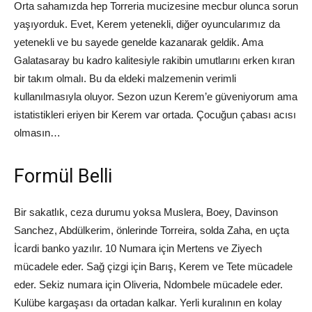
Orta sahamızda hep Torreria mucizesine mecbur olunca sorun
yaşıyorduk. Evet, Kerem yetenekli, diğer oyuncularımız da
yetenekli ve bu sayede genelde kazanarak geldik. Ama
Galatasaray bu kadro kalitesiyle rakibin umutlarını erken kıran
bir takım olmalı. Bu da eldeki malzemenin verimli
kullanılmasıyla oluyor. Sezon uzun Kerem’e güveniyorum ama
istatistikleri eriyen bir Kerem var ortada. Çocuğun çabası acısı
olmasın…
Formül Belli
Bir sakatlık, ceza durumu yoksa Muslera, Boey, Davinson
Sanchez, Abdülkerim, önlerinde Torreira, solda Zaha, en uçta
İcardi banko yazılır. 10 Numara için Mertens ve Ziyech
mücadele eder. Sağ çizgi için Barış, Kerem ve Tete mücadele
eder. Sekiz numara için Oliveria, Ndombele mücadele eder.
Kulübe kargaşası da ortadan kalkar. Yerli kuralının en kolay