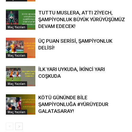
TUTTU MUSLERA, ATTI ZİYECH,
ŞAMPİYONLUK BÜYÜK YÜRÜYÜŞÜMÜZ
DEVAM EDECEK!
Maç Yazıları
ÜÇ PUAN SERİSİ, ŞAMPİYONLUK
DELİSİ!
Maç Yazıları
İLK YARI UYKUDA, İKİNCİ YARI
COŞKUDA
Maç Yazıları
KÖTÜ GÜNÜNDE BİLE
ŞAMPİYONLUĞA #YÜRÜYEDUR
GALATASARAY!
Maç Yazıları