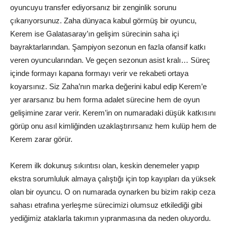
oyuncuyu transfer ediyorsanız bir zenginlik sorunu
çıkarıyorsunuz. Zaha dünyaca kabul görmüş bir oyuncu,
Kerem ise Galatasaray’ın gelişim sürecinin saha içi
bayraktarlarından. Şampiyon sezonun en fazla ofansif katkı
veren oyuncularından. Ve geçen sezonun asist kralı… Süreç
içinde formayı kapana formayı verir ve rekabeti ortaya
koyarsınız. Siz Zaha’nın marka değerini kabul edip Kerem’e
yer ararsanız bu hem forma adalet sürecine hem de oyun
gelişimine zarar verir. Kerem’in on numaradaki düşük katkısını
görüp onu asıl kimliğinden uzaklaştırırsanız hem kulüp hem de
Kerem zarar görür.
Kerem ilk dokunuş sıkıntısı olan, keskin denemeler yapıp
ekstra sorumluluk almaya çalıştığı için top kayıpları da yüksek
olan bir oyuncu. O on numarada oynarken bu bizim rakip ceza
sahası etrafına yerleşme sürecimizi olumsuz etkilediği gibi
yediğimiz ataklarla takımın yıpranmasına da neden oluyordu.