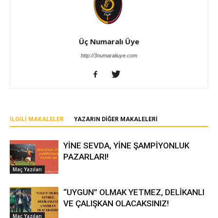
Üç Numaralı Üye
http://3numaraliuye.com
İLGILI MAKALELER
YAZARIN DIĞER MAKALELERI
YİNE SEVDA, YİNE ŞAMPİYONLUK
PAZARLARI!
Maç Yazıları
“UYGUN” OLMAK YETMEZ, DELİKANLI
VE ÇALIŞKAN OLACAKSINIZ!
Maç Yazıları