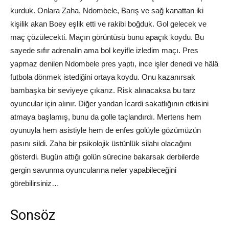
kurduk. Onlara Zaha, Ndombele, Barış ve sağ kanattan iki
kişilik akan Boey eşlik etti ve rakibi boğduk. Gol gelecek ve
maç çözülecekti. Maçın görüntüsü bunu apaçık koydu. Bu
sayede sıfır adrenalin ama bol keyifle izledim maçı. Pres
yapmaz denilen Ndombele pres yaptı, ince işler denedi ve hâlâ
futbola dönmek istediğini ortaya koydu. Onu kazanırsak
bambaşka bir seviyeye çıkarız. Risk alınacaksa bu tarz
oyuncular için alınır. Diğer yandan İcardi sakatlığının etkisini
atmaya başlamış, bunu da golle taçlandırdı. Mertens hem
oyunuyla hem asistiyle hem de enfes golüyle gözümüzün
pasını sildi. Zaha bir psikolojik üstünlük silahı olacağını
gösterdi. Bugün attığı golün sürecine bakarsak derbilerde
gergin savunma oyuncularına neler yapabileceğini
görebilirsiniz…
Sonsöz