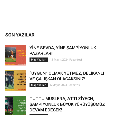
SON YAZILAR
YİNE SEVDA, YİNE ŞAMPİYONLUK
PAZARLARI!
13 Mayıs 2024 Pazartesi
Maç Yazıları
“UYGUN” OLMAK YETMEZ, DELİKANLI
VE ÇALIŞKAN OLACAKSINIZ!
6 Mayıs 2024 Pazartesi
Maç Yazıları
TUTTU MUSLERA, ATTI ZİYECH,
ŞAMPİYONLUK BÜYÜK YÜRÜYÜŞÜMÜZ
DEVAM EDECEK!