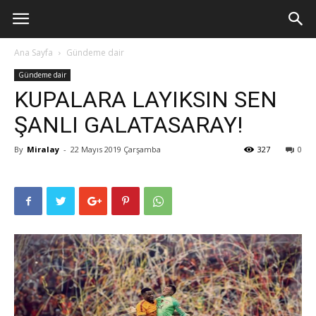
Ana Sayfa
Gündeme dair
Gündeme dair
KUPALARA LAYIKSIN SEN
ŞANLI GALATASARAY!
By
Miralay
-
22 Mayıs 2019 Çarşamba
327
0