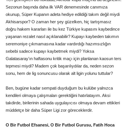
Sezonun başında daha ilk VAR denemesinde canımıza
okunup, Süper Kupanın adeta hediye edildiği takım değil miydi
Akhisarspor? O zaman her şey güzelken, hiç tartışmasız
doğru hakem kararları ile bu kez Türkiye kupasını kaybedince
yaşanan rezalet nasıl açıklanabilir? Kupayı kaybeden takımın
seremoniye çıkmamasına kadar vardırdığı hazımsızlığın
sebebi sadece kupayı kaybetmek miydi? Yoksa
Galatasaray’ın haftasonu kritik maçı için planlanan kaosun ters
tepmesi miydi? Madem çok başarılıydılar da, neden sezon
sonu, hem de lig sonuncusu olarak alt ligin yolunu tuttular?
Ben, bugüne kadar sempati duyduğum bu kulübe yalnızca
kendileri olmaya çalışmaları gerektiğini hatırlatayım. Aksi
takdirde, birilerinin sahada uygulayıcısı olmaya devam ettikleri
müddetçe bir daha Süper Ligi zor göreceklerdir.
O Bir Futbol Efsanesi, O Bir Futbol Gurusu, Fatih Hoca