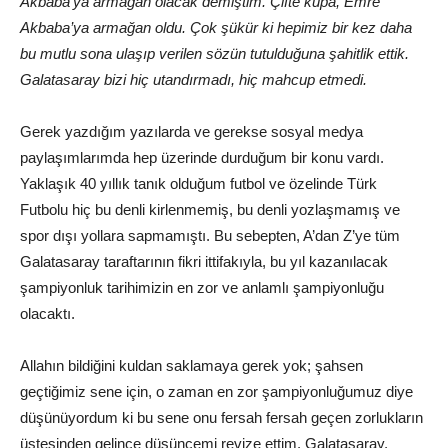
Akbaba’ya armağan olacak demiştim. Çifte kupa, Emre
Akbaba’ya armağan oldu. Çok şükür ki hepimiz bir kez daha
bu mutlu sona ulaşıp verilen sözün tutulduğuna şahitlik ettik.
Galatasaray bizi hiç utandırmadı, hiç mahcup etmedi.
Gerek yazdığım yazılarda ve gerekse sosyal medya
paylaşımlarımda hep üzerinde durduğum bir konu vardı.
Yaklaşık 40 yıllık tanık olduğum futbol ve özelinde Türk
Futbolu hiç bu denli kirlenmemiş, bu denli yozlaşmamış ve
spor dışı yollara sapmamıştı. Bu sebepten, A’dan Z’ye tüm
Galatasaray taraftarının fikri ittifakıyla, bu yıl kazanılacak
şampiyonluk tarihimizin en zor ve anlamlı şampiyonluğu
olacaktı.
Allahın bildiğini kuldan saklamaya gerek yok; şahsen
geçtiğimiz sene için, o zaman en zor şampiyonluğumuz diye
düşünüyordum ki bu sene onu fersah fersah geçen zorlukların
üstesinden gelince düşüncemi revize ettim. Galatasaray,