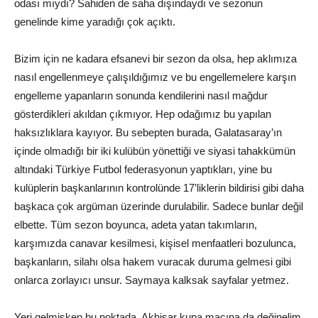
odası mıydı? Sahiden de saha dışındaydı ve sezonun
genelinde kime yaradığı çok açıktı.
Bizim için ne kadara efsanevi bir sezon da olsa, hep aklımıza
nasıl engellenmeye çalışıldığımız ve bu engellemelere karşın
engelleme yapanların sonunda kendilerini nasıl mağdur
gösterdikleri akıldan çıkmıyor. Hep odağımız bu yapılan
haksızlıklara kayıyor. Bu sebepten burada, Galatasaray’ın
içinde olmadığı bir iki kulübün yönettiği ve siyasi tahakkümün
altındaki Türkiye Futbol federasyonun yaptıkları, yine bu
kulüplerin başkanlarının kontrolünde 17’liklerin bildirisi gibi daha
başkaca çok argüman üzerinde durulabilir. Sadece bunlar değil
elbette. Tüm sezon boyunca, adeta yatan takımların,
karşımızda canavar kesilmesi, kişisel menfaatleri bozulunca,
başkanların, silahı olsa hakem vuracak duruma gelmesi gibi
onlarca zorlayıcı unsur. Saymaya kalksak sayfalar yetmez.
Yeri gelmişken bu noktada, Akhisar kupa maçına da değinelim.