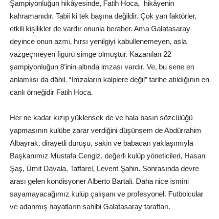
Şampiyonluğun hikâyesinde, Fatih Hoca, hikâyenin
kahramanıdır. Tabii ki tek başına değildir. Çok yan faktörler,
etkili kişilikler de vardır onunla beraber. Ama Galatasaray
deyince onun azmi, hırsı yenilgiyi kabullenemeyen, asla
vazgeçmeyen figürü simge olmuştur. Kazanılan 22
şampiyonluğun 8’inin altında imzası vardır. Ve, bu sene en
anlamlısı da dâhil. “İmzaların kalplere değil” tarihe atıldığının en
canlı örneğidir Fatih Hoca.
Her ne kadar kızıp yüklensek de ve hala basın sözcülüğü
yapmasının kulübe zarar verdiğini düşünsem de Abdürrahim
Albayrak, dirayetli duruşu, sakin ve babacan yaklaşımıyla
Başkanımız Mustafa Cengiz, değerli kulüp yöneticileri, Hasan
Şaş, Ümit Davala, Taffarel, Levent Şahin. Sonrasında devre
arası gelen kondisyoner Alberto Bartali. Daha nice ismini
sayamayacağımız kulüp çalışanı ve profesyonel. Futbolcular
ve adanmış hayatların sahibi Galatasaray taraftarı.