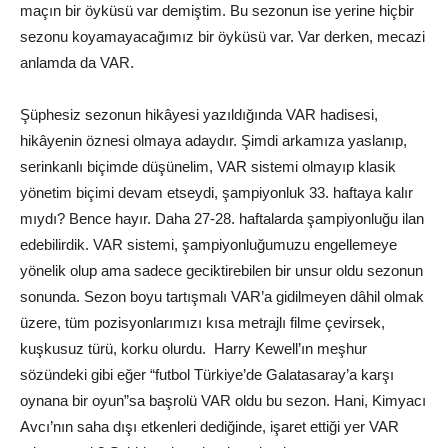
maçın bir öyküsü var demiştim. Bu sezonun ise yerine hiçbir
sezonu koyamayacağımız bir öyküsü var. Var derken, mecazi
anlamda da VAR.
Şüphesiz sezonun hikâyesi yazıldığında VAR hadisesi,
hikâyenin öznesi olmaya adaydır. Şimdi arkamıza yaslanıp,
serinkanlı biçimde düşünelim, VAR sistemi olmayıp klasik
yönetim biçimi devam etseydi, şampiyonluk 33. haftaya kalır
mıydı? Bence hayır. Daha 27-28. haftalarda şampiyonluğu ilan
edebilirdik. VAR sistemi, şampiyonluğumuzu engellemeye
yönelik olup ama sadece geciktirebilen bir unsur oldu sezonun
sonunda. Sezon boyu tartışmalı VAR’a gidilmeyen dâhil olmak
üzere, tüm pozisyonlarımızı kısa metrajlı filme çevirsek,
kuşkusuz türü, korku olurdu. Harry Kewell’ın meşhur
sözündeki gibi eğer “futbol Türkiye’de Galatasaray’a karşı
oynana bir oyun”sa başrolü VAR oldu bu sezon. Hani, Kimyacı
Avcı’nın saha dışı etkenleri dediğinde, işaret ettiği yer VAR