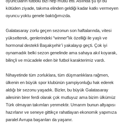
oyuncuların futbolu bizi hep mutlu etti. Aslında şu iyi bu
kötüden ziyade, takıma elinden geldiği kadar katkı vermeyen
oyuncu yoktu genele baktığımızda.
Galatasaray zorlu geçen sezonun son haftalarında, vitesi
yükselterek, genlerindeki “winner”lık özelliği ile yaşlı ve
hormonal destekli Başakşehir’i yakalayıp geçti. Çok iyi
oynamadık belki sezon genelinde ama sahaya akıl koyarak,
bilinçli ve mücadele eden bir futbol karakterimiz vardı.
Nihayetinde tüm zorluklara, tüm düşmanlıklara rağmen,
ülkenin en büyük spor klubünün şampiyonluğu hak ederek
aldığı bir sezonu yaşadık. Bizler, bu büyük Galatasaray
ailesinin birer ferdi olarak çok mutluyuz ama bizim ülkümüz
Türk olmayan takımları yenmektir. Umarım bunun altyapısı
hazırlanır ve seneye gittikçe rahatlayan ekonomik yapımıza
paralel Avrupa başarıları da yaşanır.