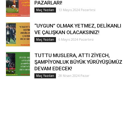
PAZARLARI!
13 Mayıs 2024 Pazartesi
Maç Yazıları
“UYGUN” OLMAK YETMEZ, DELİKANLI
VE ÇALIŞKAN OLACAKSINIZ!
6 Mayıs 2024 Pazartesi
Maç Yazıları
TUTTU MUSLERA, ATTI ZİYECH,
ŞAMPİYONLUK BÜYÜK YÜRÜYÜŞÜMÜZ
DEVAM EDECEK!
28 Nisan 2024 Pazar
Maç Yazıları