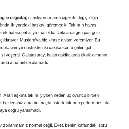
agne değişikliğini anlıyorum ama diğer iki değişikliğin
ğında ilk yarıdaki baskıyı göremedik. Takımın havası
rek hatası pahalıya mal oldu. Defalarca geri pas golü
ldırtıyor. Muslera’ya hiç kimse anlam veremiyor. Bu
rduk. Geriye düştükten iki dakika sonra gelen gol
mizi yeşertti. Galatasaray, kalan dakikalarda eksik olmanın
 kurdu ama netice alamadı.
am, Allah aşkına takım iyiyken neden üç oyuncu birden
r beklersiniz ama bu maçta üstelik takımın performansı da
haya doğru yansımadı.
adar zorlanmamız normal değil. Evet, benim kafamdaki soru