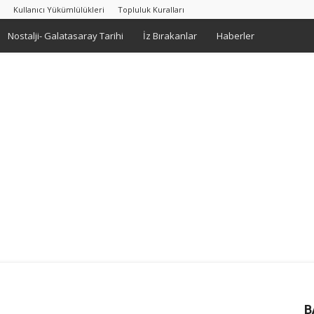
Kullanıcı Yükümlülükleri
Topluluk Kuralları
Nostalji- Galatasaray Tarihi
İz Bırakanlar
Haberler
B