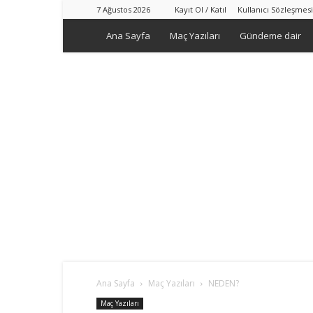
7 Ağustos 2026
Kayıt Ol / Katıl
Kullanıcı Sözleşmesi
Ana Sayfa
Maç Yazıları
Gündeme dair
Ana Sayfa
Maç Yazıları
NEDEN?
Maç Yazıları