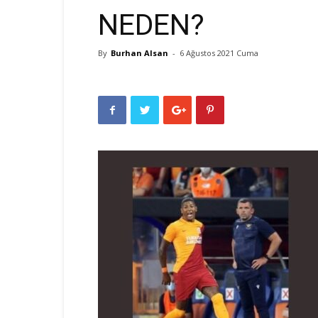
NEDEN?
By
Burhan Alsan
-
6 Ağustos 2021 Cuma