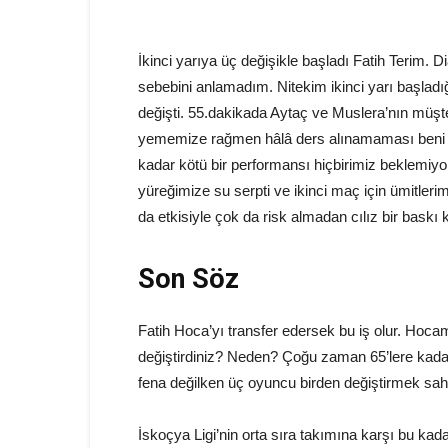
İkinci yarıya üç değişikle başladı Fatih Terim. Di
sebebini anlamadım. Nitekim ikinci yarı başladı
değişti. 55.dakikada Aytaç ve Muslera’nın müşte
yememize rağmen hâlâ ders alınamaması beni çı
kadar kötü bir performansı hiçbirimiz beklemiyo
yüreğimize su serpti ve ikinci maç için ümitleri
da etkisiyle çok da risk almadan cılız bir baskı
Son Söz
Fatih Hoca’yı transfer edersek bu iş olur. Hoc
değiştirdiniz? Neden? Çoğu zaman 65’lere kada
fena değilken üç oyuncu birden değiştirmek sa
İskoçya Ligi’nin orta sıra takımına karşı bu k