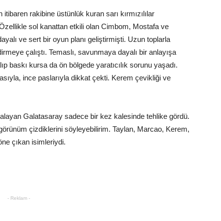
 itibaren rakibine üstünlük kuran sarı kırmızılılar
zellikle sol kanattan etkili olan Cimbom, Mostafa ve
ayalı ve sert bir oyun planı geliştirmişti. Uzun toplarla
rmeye çalıştı. Temaslı, savunmaya dayalı bir anlayışa
lıp baskı kursa da ön bölgede yaratıcılık sorunu yaşadı.
ıyla, ince paslarıyla dikkat çekti. Kerem çevikliği ve
akalayan Galatasaray sadece bir kez kalesinde tehlike gördü.
r görünüm çizdiklerini söyleyebilirim. Taylan, Marcao, Kerem,
ne çıkan isimleriydi.
- Reklam -