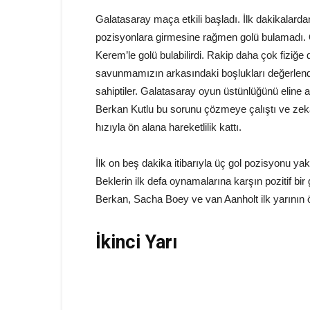
Galatasaray maça etkili başladı. İlk dakikalardan
pozisyonlara girmesine rağmen golü bulamadı. Ö
Kerem’le golü bulabilirdi. Rakip daha çok fiziğe d
savunmamızın arkasındaki boşlukları değerlendi
sahiptiler. Galatasaray oyun üstünlüğünü eline a
Berkan Kutlu bu sorunu çözmeye çalıştı ve zekas
hızıyla ön alana hareketlilik kattı.
İlk on beş dakika itibarıyla üç gol pozisyonu y
Beklerin ilk defa oynamalarına karşın pozitif bi
Berkan, Sacha Boey ve van Aanholt ilk yarının ö
İkinci Yarı