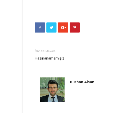
Önceki Makale
Hazırlanamamışız
Burhan Alsan