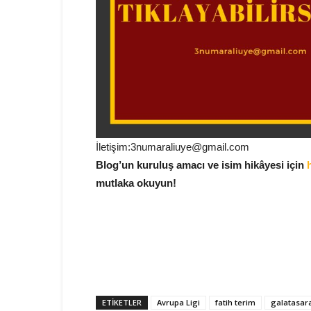
İletişim:3numaraliuye@gmail.com
Blog’un kuruluş amacı ve isim hikâyesi için
mutlaka okuyun!
ETIKETLER
Avrupa Ligi
fatih terim
galatasar