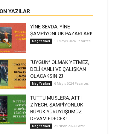
ON YAZILAR
YİNE SEVDA, YİNE
ŞAMPİYONLUK PAZARLARI!
13 Mayıs 2024 Pazartesi
Maç Yazıları
“UYGUN” OLMAK YETMEZ,
DELİKANLI VE ÇALIŞKAN
OLACAKSINIZ!
6 Mayıs 2024 Pazartesi
Maç Yazıları
TUTTU MUSLERA, ATTI
ZİYECH, ŞAMPİYONLUK
BÜYÜK YÜRÜYÜŞÜMÜZ
DEVAM EDECEK!
28 Nisan 2024 Pazar
Maç Yazıları