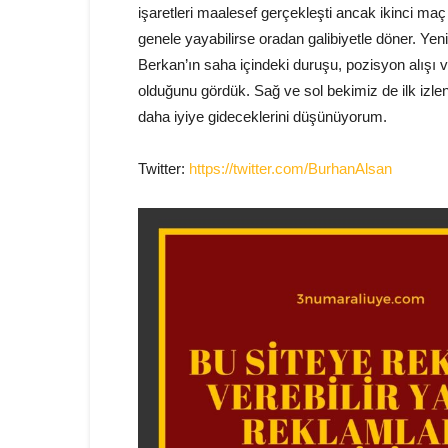
işaretleri maalesef gerçekleşti ancak ikinci maç 
genele yayabilirse oradan galibiyetle döner. Yeni 
Berkan’ın saha içindeki duruşu, pozisyon alışı v
olduğunu gördük. Sağ ve sol bekimiz de ilk izlen
daha iyiye gideceklerini düşünüyorum.
Twitter:
https://twitter.com/BurhanAlsan