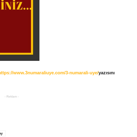
https://www.3numaraliuye.com/3-numarali-uye/
yazısını
- Reklam -
ay