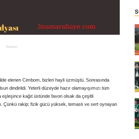
S
- Reklam -
ilde elenen Cimbom, bizleri hayli üzmüştü. Sonrasında
olsun dindirildi. Yeterli düzeyde hazır olamayışımızı tüm
eşleşince kağıt üstünde favori olsak da çeşitli
ı. Çünkü rakip; fizik gücü yüksek, temaslı ve sert oynayan