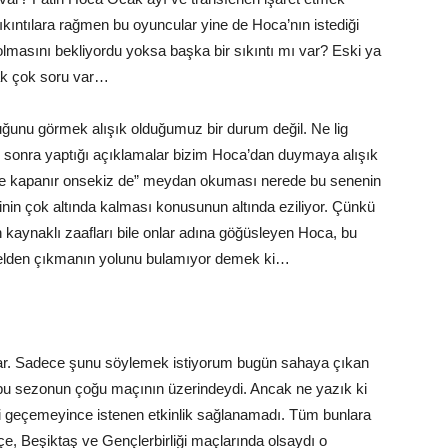
sıkıntılara rağmen bu oyuncular yine de Hoca’nın istediği
lmasını bekliyordu yoksa başka bir sıkıntı mı var? Eski ya
ak çok soru var…
ğunu görmek alışık olduğumuz bir durum değil. Ne lig
 sonra yaptığı açıklamalar bizim Hoca’dan duymaya alışık
de kapanır onsekiz de” meydan okuması nerede bu senenin
tinin çok altında kalması konusunun altında eziliyor. Çünkü
n kaynaklı zaafları bile onlar adına göğüsleyen Hoca, bu
ünelden çıkmanın yolunu bulamıyor demek ki…
var. Sadece şunu söylemek istiyorum bugün sahaya çıkan
 bu sezonun çoğu maçının üzerindeydi. Ancak ne yazık ki
yi geçemeyince istenen etkinlik sağlanamadı. Tüm bunlara
, Beşiktaş ve Gençlerbirliği maçlarında olsaydı o