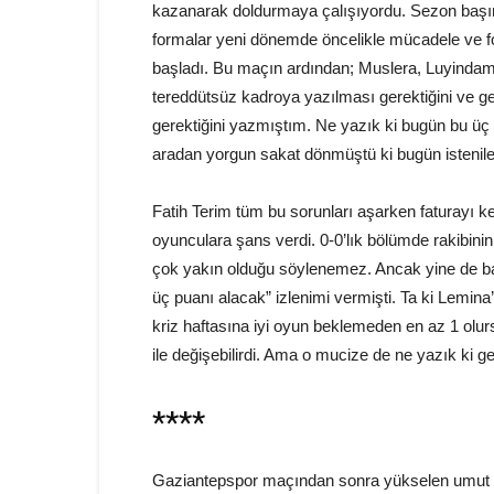
kazanarak doldurmaya çalışıyordu. Sezon başın
formalar yeni dönemde öncelikle mücadele ve 
başladı. Bu maçın ardından; Muslera, Luyindama
tereddütsüz kadroya yazılması gerektiğini ve 
gerektiğini yazmıştım. Ne yazık ki bugün bu ü
aradan yorgun sakat dönmüştü ki bugün istenil
Fatih Terim tüm bu sorunları aşarken faturayı 
oyunculara şans verdi. 0-0’lık bölümde rakibin
çok yakın olduğu söylenemez. Ancak yine de ba
üç puanı alacak” izlenimi vermişti. Ta ki Lemin
kriz haftasına iyi oyun beklemeden en az 1 ol
ile değişebilirdi. Ama o mucize de ne yazık ki 
****
Gaziantepspor maçından sonra yükselen umut dal