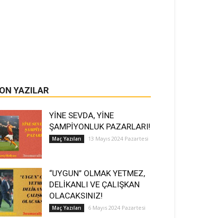
ON YAZILAR
YİNE SEVDA, YİNE
ŞAMPİYONLUK PAZARLARI!
13 Mayıs 2024 Pazartesi
Maç Yazıları
“UYGUN” OLMAK YETMEZ,
DELİKANLI VE ÇALIŞKAN
OLACAKSINIZ!
6 Mayıs 2024 Pazartesi
Maç Yazıları