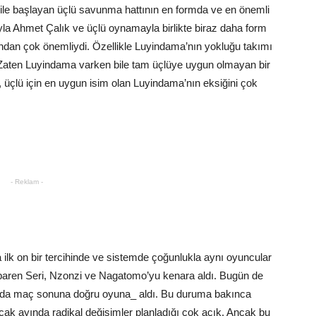
le başlayan üçlü savunma hattının en formda ve en önemli
yla Ahmet Çalık ve üçlü oynamayla birlikte biraz daha form
ından çok önemliydi. Özellikle Luyindama’nın yokluğu takımı
Zaten Luyindama varken bile tam üçlüye uygun olmayan bir
çlü için en uygun isim olan Luyindama’nın eksiğini çok
- Reklam -
 ilk on bir tercihinde ve sistemde çoğunlukla aynı oyuncular
tibaren Seri, Nzonzi ve Nagatomo’yu kenara aldı. Bugün de
da maç sonuna doğru oyuna_ aldı. Bu duruma bakınca
cak ayında radikal değişimler planladığı çok açık. Ancak bu