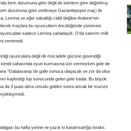
da form durumuna göre değil de isimlere göre dağıtılmış
form durumuna göre verilmeye Gaziantepspor maçı ile
, Lemina ve eğer sakatlığı ciddi değilse Andone’nin
gelecek maçlara bu oyuncuların öncülüğünde yürümesi
ç oyuncudan sadece Lemina sahadaydı. O’da sanırım milli
eni veremedi.
kestiği oyunculara değil de mücadele gücüne güvendiği
in kendi sahasında oyun kurmasına izin vermezken gole de
na “Galatasaray bir golle sonuca ulaşacak ve zor da olsa
a’nın kaptırdığı top sonucunda gelen gole kadar. Bu büyük
ursa da 3 puan alma umudu golden sonra ancak bir mucize
gerçekleşmedi.
gası bu hafta yerine ne yazık ki karamsarlığa bıraktı.