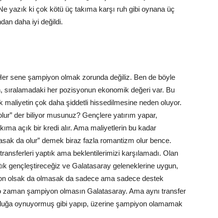
Ne yazık ki çok kötü üç takıma karşı ruh gibi oynana üç
an daha iyi değildi.
er sene şampiyon olmak zorunda değiliz. Ben de böyle
n, sıralamadaki her pozisyonun ekonomik değeri var. Bu
k maliyetin çok daha şiddetli hissedilmesine neden oluyor.
r” der biliyor musunuz? Gençlere yatırım yapar,
ıma açık bir kredi alır. Ama maliyetlerin bu kadar
sak da olur” demek biraz fazla romantizm olur bence.
ransferleri yaptık ama beklentilerimizi karşılamadı. Olan
ık gençleştireceğiz ve Galatasaray geleneklerine uygun,
yon olsak da olmasak da sadece ama sadece destek
 o zaman şampiyon olmasın Galatasaray. Ama aynı transfer
yonluğa oynuyormuş gibi yapıp, üzerine şampiyon olamamak