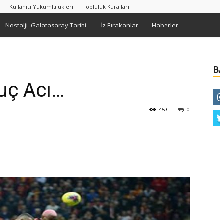
Kullanıcı Yükümlülükleri
Topluluk Kuralları
Nostalji- Galatasaray Tarihi
İz Bırakanlar
Haberler
B
uç Acı…
459
0