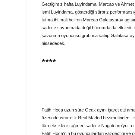
Geçtiğimiz hafta Luyindama, Marcao ve Ahmet i
ismi Luyindama, gösterdiği sürpriz performansı
tutma ihtimali beliren Marcao Galatasaray açıs
sadece savunmada değil hücumda da etkiledi. 
savunma oyuncusu grubuna sahip Galatasaray, ü
hissedecek.
****
Fatih Hoca uzun süre Ocak ayını işaret etti ama
üzerinde ısrar etti. Real Madrid hezimetinden i
tüm eksiklere rağmen sadece Nagatomo’yu _o 
Fatih Hoca’nın bu oyunculardan vazgeçtiği ve o