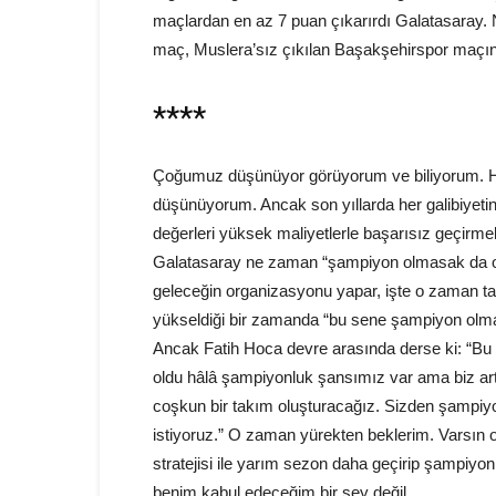
maçlardan en az 7 puan çıkarırdı Galatasaray. 
maç, Muslera’sız çıkılan Başakşehirspor maçınd
****
Çoğumuz düşünüyor görüyorum ve biliyorum. H
düşünüyorum. Ancak son yıllarda her galibiyeti
değerleri yüksek maliyetlerle başarısız geçirme
Galatasaray ne zaman “şampiyon olmasak da olu
geleceğin organizasyonu yapar, işte o zaman tak
yükseldiği bir zamanda “bu sene şampiyon olma
Ancak Fatih Hoca devre arasında derse ki: “Bu t
oldu hâlâ şampiyonluk şansımız var ama biz art
coşkun bir takım oluşturacağız. Sizden şampi
istiyoruz.” O zaman yürekten beklerim. Varsın
stratejisi ile yarım sezon daha geçirip şampi
benim kabul edeceğim bir şey değil…